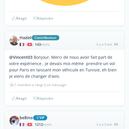
Réagir
Répondre
Haziel
Contributeur
143
il y a 3 ans
#4
|
POSTS
@Vincent03
Bonjour, Merci de nous avoir fait part de
votre expérience , je devais moi-même prendre un vol
pour Paris en laissant mon véhicule en Tunisie, eh bien
je viens de changer d'avis.
👍
1 membre a réagi à ce message
Réagir
Répondre
bellino
ViP
1212
il y a 3 ans
#5
|
POSTS