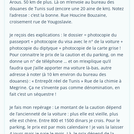
Arous. 50 km de plus. Là on m’envoie au bureau des
douanes de Tunis sud (encore une 20 aine de km). Notez
l’adresse : c’est la bonne. Rue Houcine Bouzaine,
croisement rue de Yougoslavie.
Je reçois des explications : le dossier = photocopie du
passeport + photocopie du visa avec le n° de la voiture +
photocopie du diptyque + photocopie de la carte grise !
Pour connaitre le prix de la caution et du parking, on me
donne un n° de téléphone … et on m’explique qu’il
faudra que j’aille apporter ma voiture là-bas, autre
adresse à noter (à 10 km environ du bureau des
douanes) : « Entrepôt réel de Tunis » Rue de la chimie à
Megrine. Ça ne s’invente pas comme dénomination, en
fait c’est un séquestre !
Je fais mon repérage : Le montant de la caution dépend
de l’ancienneté de la voiture : plus elle est vieille, plus
elle est chère. Entre 800 et 1500 dinars je crois. Pour le
parking, le prix est par mois calendaire ! je vais la laisser
4 jours mais je paie le mois. Là, le prix dépend de la