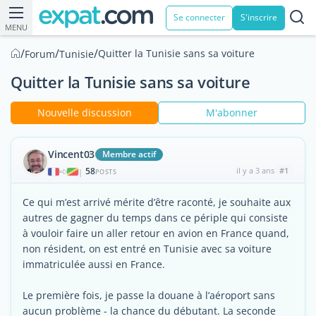
Se connecter
S'inscrire
MENU
/
/
/
Quitter la Tunisie sans sa voiture
Forum
Tunisie
Quitter la Tunisie sans sa voiture
Nouvelle discussion
M'abonner
Vincent03
Membre actif
58
il y a 3 ans
#1
|
POSTS
Ce qui m’est arrivé mérite d’être raconté, je souhaite aux
autres de gagner du temps dans ce périple qui consiste
à vouloir faire un aller retour en avion en France quand,
non résident, on est entré en Tunisie avec sa voiture
immatriculée aussi en France.
Le première fois, je passe la douane à l’aéroport sans
aucun problème - la chance du débutant. La seconde