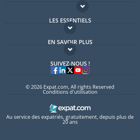
LES ESSENTIELS
Forum expatriés
EN SAVOIR PLUS
Guides pays
FAQ
Offres d'emploi
SUIVEZ-NOUS !
Experts
© 2026 Expat.com, All rights Reserved
Conditions d'utilisation
Au service des expatriés, gratuitement, depuis plus de
20 ans