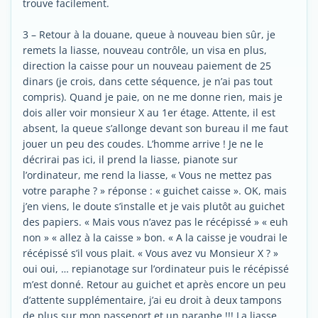
trouve facilement.
3 – Retour à la douane, queue à nouveau bien sûr, je
remets la liasse, nouveau contrôle, un visa en plus,
direction la caisse pour un nouveau paiement de 25
dinars (je crois, dans cette séquence, je n’ai pas tout
compris). Quand je paie, on ne me donne rien, mais je
dois aller voir monsieur X au 1er étage. Attente, il est
absent, la queue s’allonge devant son bureau il me faut
jouer un peu des coudes. L’homme arrive ! Je ne le
décrirai pas ici, il prend la liasse, pianote sur
l’ordinateur, me rend la liasse, « Vous ne mettez pas
votre paraphe ? » réponse : « guichet caisse ». OK, mais
j’en viens, le doute s’installe et je vais plutôt au guichet
des papiers. « Mais vous n’avez pas le récépissé » « euh
non » « allez à la caisse » bon. « A la caisse je voudrai le
récépissé s’il vous plait. « Vous avez vu Monsieur X ? »
oui oui, … repianotage sur l’ordinateur puis le récépissé
m’est donné. Retour au guichet et après encore un peu
d’attente supplémentaire, j’ai eu droit à deux tampons
de plus sur mon passeport et un paraphe !!! La liasse