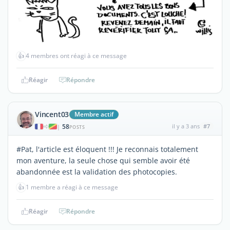
👍
4 membres ont réagi à ce message
Réagir
Répondre
Vincent03
Membre actif
58
il y a 3 ans
#7
|
POSTS
#Pat, l'article est éloquent !!! Je reconnais totalement
mon aventure, la seule chose qui semble avoir été
abandonnée est la validation des photocopies.
👍
1 membre a réagi à ce message
Réagir
Répondre