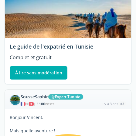
Le guide de l'expatrié en Tunisie
Complet et gratuit
À lire sans modération
SousseSaphir
Expert Tunisie
1100
il y a 3 ans
#3
|
POSTS
Bonjour Vincent,
Mais quelle aventure !