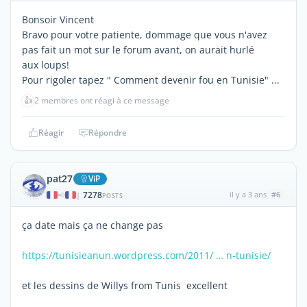
Bonsoir Vincent
Bravo pour votre patiente, dommage que vous n'avez
pas fait un mot sur le forum avant, on aurait hurlé
aux loups!
Pour rigoler tapez " Comment devenir fou en Tunisie" ...
👍
2 membres ont réagi à ce message
Réagir
Répondre
pat27
ViP
7278
il y a 3 ans
#6
|
POSTS
ça date mais ça ne change pas
https://tunisieanun.wordpress.com/2011/ … n-tunisie/
et les dessins de Willys from Tunis excellent