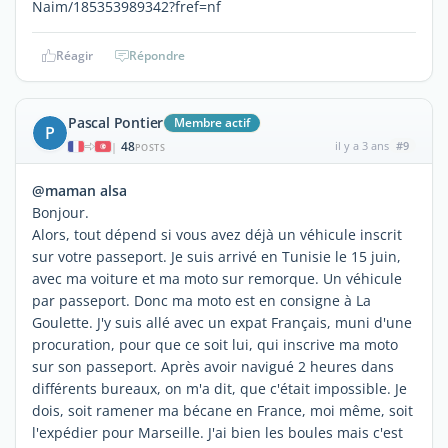
Naim/185353989342?fref=nf
Réagir
Répondre
Pascal Pontier
Membre actif
P
48
il y a 3 ans
#9
|
POSTS
@maman alsa
Bonjour.
Alors, tout dépend si vous avez déjà un véhicule inscrit
sur votre passeport. Je suis arrivé en Tunisie le 15 juin,
avec ma voiture et ma moto sur remorque. Un véhicule
par passeport. Donc ma moto est en consigne à La
Goulette. J'y suis allé avec un expat Français, muni d'une
procuration, pour que ce soit lui, qui inscrive ma moto
sur son passeport. Après avoir navigué 2 heures dans
différents bureaux, on m'a dit, que c'était impossible. Je
dois, soit ramener ma bécane en France, moi même, soit
l'expédier pour Marseille. J'ai bien les boules mais c'est