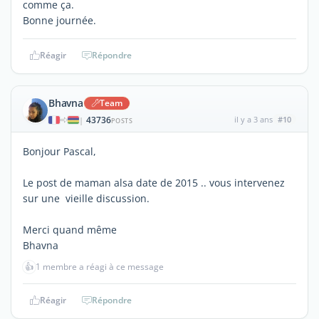
comme ça.
Bonne journée.
Réagir
Répondre
Bhavna
Team
43736
il y a 3 ans
#10
|
POSTS
Bonjour Pascal,
Le post de maman alsa date de 2015 .. vous intervenez
sur une vieille discussion.
Merci quand même
Bhavna
👍
1 membre a réagi à ce message
Réagir
Répondre