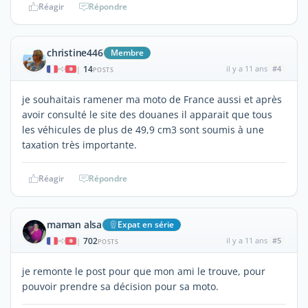
Réagir
Répondre
christine446
Membre
14
il y a 11 ans
#4
|
POSTS
je souhaitais ramener ma moto de France aussi et après
avoir consulté le site des douanes il apparait que tous
les véhicules de plus de 49,9 cm3 sont soumis à une
taxation très importante.
Réagir
Répondre
maman alsa
Expat en série
702
il y a 11 ans
#5
|
POSTS
je remonte le post pour que mon ami le trouve, pour
pouvoir prendre sa décision pour sa moto.