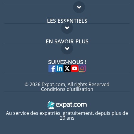
LES ESSENTIELS
Forum expatriés
EN SAVOIR PLUS
Guides pays
FAQ
Offres d'emploi
SUIVEZ-NOUS !
Experts
© 2026 Expat.com, All rights Reserved
Conditions d'utilisation
Au service des expatriés, gratuitement, depuis plus de
20 ans