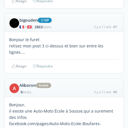
Réagir
Répondre
bigouden
ViP
2863
il y a 11 ans
#7
|
POSTS
Bonjour le furet
relisez mon post 3 ci-dessus et bien sur entre les
lignes....
Réagir
Répondre
Aliboron
Invité
A
0
il y a 11 ans
#8
POSTS
Bonjour,
il existe une Auto-Moto École à Sousse,qui a surement
des infos.
facebook.com/pages/Auto-Moto-Ecole-Boufares-