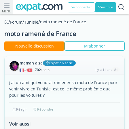
Se connecter
S'inscrire
MENU
/
/
/
moto ramené de France
Forum
Tunisie
moto ramené de France
Nouvelle discussion
M'abonner
maman alsa
Expat en série
702
il y a 11 ans
#1
|
POSTS
j'ai un ami qui voudrai ramener sa moto de France pour
venir vivre en Tunisie, est ce le même problème que
pour les voitures ?
Réagir
Répondre
Voir aussi