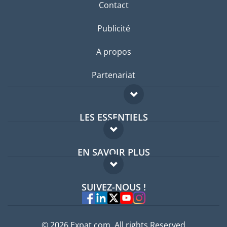
Contact
Publicité
A propos
Partenariat
LES ESSENTIELS
Forum expatriés
EN SAVOIR PLUS
Guides pays
FAQ
Offres d'emploi
SUIVEZ-NOUS !
Experts
© 2026 Expat.com, All rights Reserved