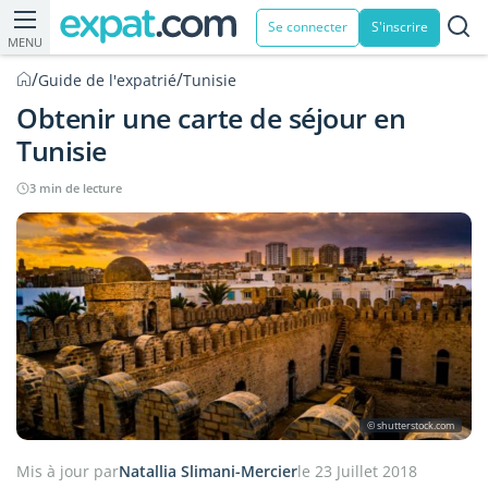
Se connecter
S'inscrire
MENU
/
/
Guide de l'expatrié
Tunisie
Obtenir une carte de séjour en
Tunisie
3 min de lecture
© shutterstock.com
Mis à jour par
Natallia Slimani-Mercier
le 23 Juillet 2018