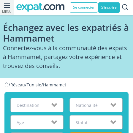
Se connecter
S'inscrire
MENU
Échangez avec les expatriés à
Hammamet
Connectez-vous à la communauté des expats
à Hammamet, partagez votre expérience et
trouvez des conseils.
/
/
/
Réseau
Tunisie
Hammamet
Destination
Nationalité
Age
Statut