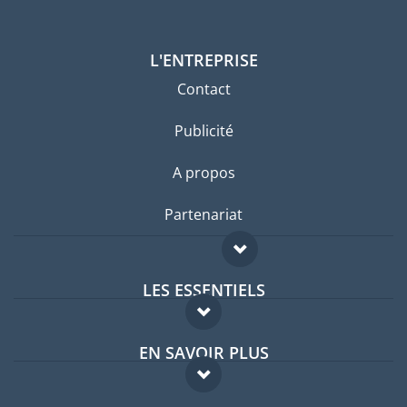
L'ENTREPRISE
Contact
Publicité
A propos
Partenariat
LES ESSENTIELS
Forum expatriés
EN SAVOIR PLUS
Guides pays
FAQ
Offres d'emploi