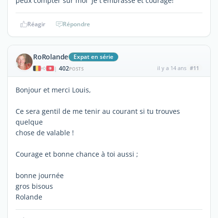
peux compter sur moi Je t'embrasse et courage!
Réagir
Répondre
RoRolande
Expat en série
402
il y a 14 ans
#11
|
POSTS
Bonjour et merci Louis,
Ce sera gentil de me tenir au courant si tu trouves
quelque
chose de valable !
Courage et bonne chance à toi aussi ;
bonne journée
gros bisous
Rolande