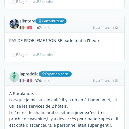
Réagir
Répondre
slimtara
Contributeur
147
il y a 14 ans
#12
|
POSTS
PAS DE PROBLEME ! ?ON SE parle tout à l'heure!
Réagir
Répondre
lapradelle
Expat en série
374
il y a 14 ans
#13
|
POSTS
A Rorolande,
Lorsque je me suis installé il y a un an à Hammamet,j'ai
utilisé les services de 2 hôtels.
Le 1er est le shalimar,il se situe à jinène,c'est très
proche de yasmine,il y a des accès pour handicapés et il
est doté d'ascenceurs,le personnel était super gentil.