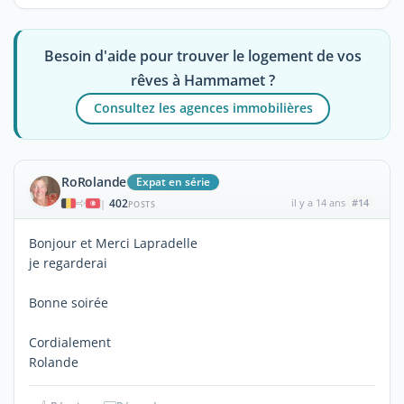
Besoin d'aide pour trouver le logement de vos
rêves à Hammamet ?
Consultez les agences immobilières
RoRolande
Expat en série
402
il y a 14 ans
#14
|
POSTS
Bonjour et Merci Lapradelle
je regarderai
Bonne soirée
Cordialement
Rolande