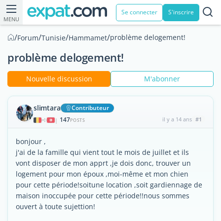
Se connecter
S'inscrire
MENU
/
/
/
/
problème delogement!
Forum
Tunisie
Hammamet
problème delogement!
Nouvelle discussion
M'abonner
slimtara
Contributeur
147
il y a 14 ans
#1
|
POSTS
bonjour ,
j'ai de la famille qui vient tout le mois de juillet et ils
vont disposer de mon apprt ,je dois donc, trouver un
logement pour mon époux ,moi-même et mon chien
pour cette période!soitune location ,soit gardiennage de
maison inoccupée pour cette période!!nous sommes
ouvert à toute sujettion!