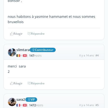
bonsoir ,
nous habitons à yasmine hammamet et nous sommes
bruxellois
Réagir
Répondre
slimtara
Contributeur
147
il y a 14 ans
#4
|
POSTS
merci sara
2
Réagir
Répondre
sara2
ViP
1472
il y a 14 ans
#5
|
POSTS