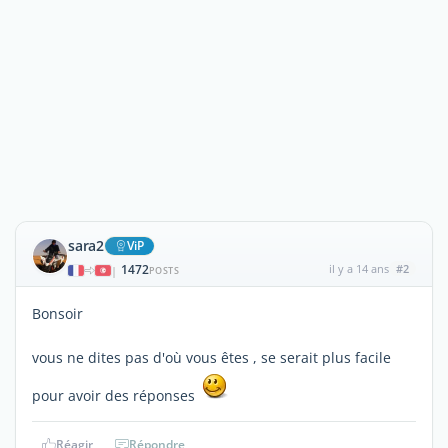
sara2
ViP
1472
il y a 14 ans
#2
|
POSTS
Bonsoir
vous ne dites pas d'où vous êtes , se serait plus facile
pour avoir des réponses
Réagir
Répondre