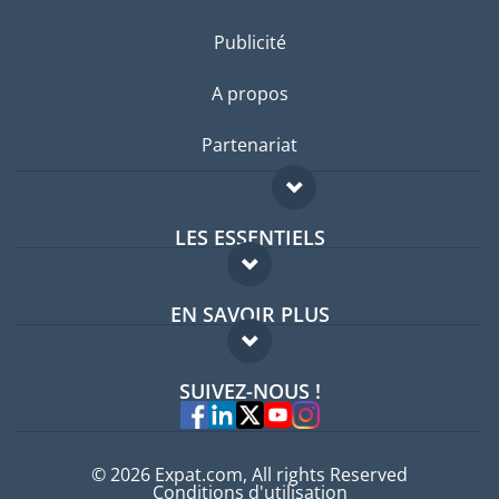
Publicité
A propos
Partenariat
LES ESSENTIELS
Forum expatriés
EN SAVOIR PLUS
Guides pays
FAQ
Offres d'emploi
SUIVEZ-NOUS !
Experts
© 2026 Expat.com, All rights Reserved
Conditions d'utilisation