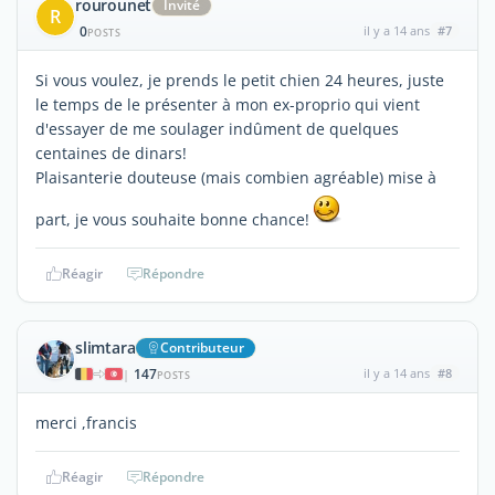
rourounet
Invité
R
0
il y a 14 ans
#7
POSTS
Si vous voulez, je prends le petit chien 24 heures, juste
le temps de le présenter à mon ex-proprio qui vient
d'essayer de me soulager indûment de quelques
centaines de dinars!
Plaisanterie douteuse (mais combien agréable) mise à
part, je vous souhaite bonne chance!
Réagir
Répondre
slimtara
Contributeur
147
il y a 14 ans
#8
|
POSTS
merci ,francis
Réagir
Répondre