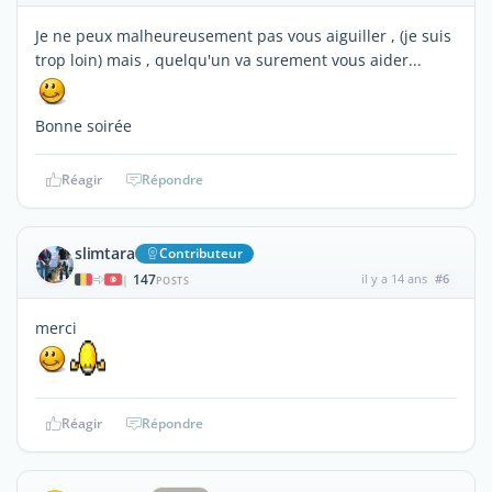
Je ne peux malheureusement pas vous aiguiller , (je suis
trop loin) mais , quelqu'un va surement vous aider...
Bonne soirée
Réagir
Répondre
slimtara
Contributeur
147
il y a 14 ans
#6
|
POSTS
merci
Réagir
Répondre