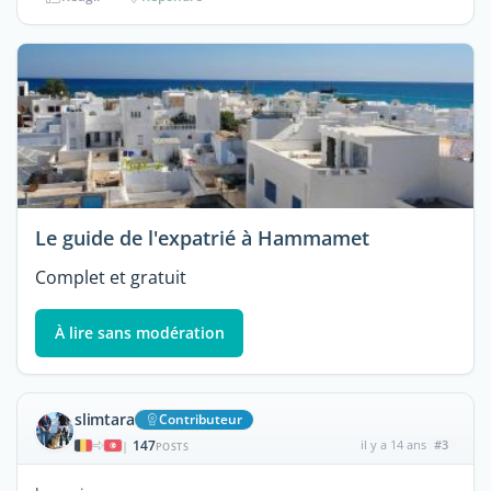
Le guide de l'expatrié à Hammamet
Complet et gratuit
À lire sans modération
slimtara
Contributeur
147
il y a 14 ans
#3
|
POSTS