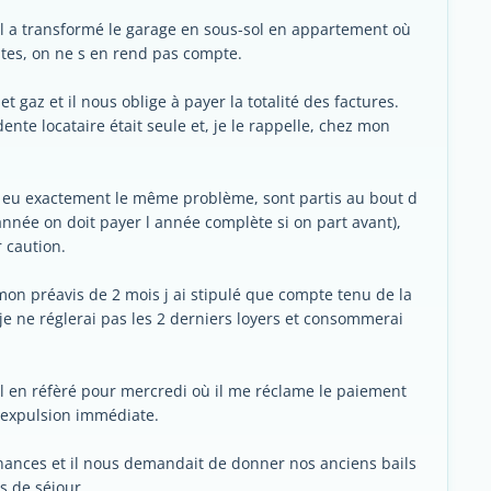
 il a transformé le garage en sous-sol en appartement où
sites, on ne s en rend pas compte.
et gaz et il nous oblige à payer la totalité des factures.
te locataire était seule et, je le rappelle, chez mon
ont eu exactement le même problème, sont partis au bout d
 année on doit payer l année complète si on part avant),
 caution.
mon préavis de 2 mois j ai stipulé que compte tenu de la
je ne réglerai pas les 2 derniers loyers et consommerai
al en réfèré pour mercredi où il me réclame le paiement
 expulsion immédiate.
finances et il nous demandait de donner nos anciens bails
s de séjour.