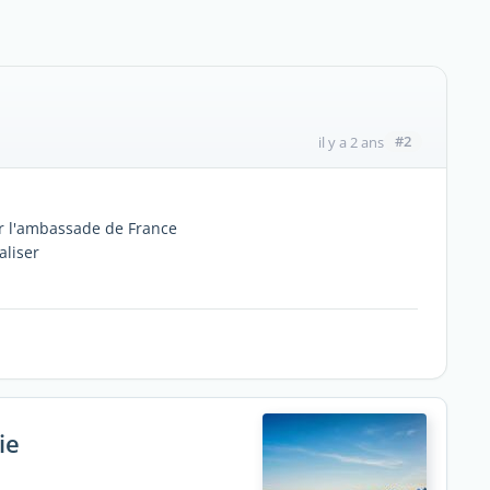
#2
il y a 2 ans
nir l'ambassade de France
aliser
ie