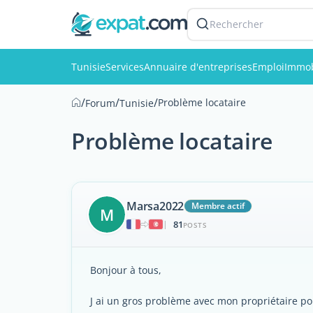
Rechercher
Tunisie
Services
Annuaire d'entreprises
Emploi
Immob
/
/
/
Problème locataire
Forum
Tunisie
Problème locataire
Marsa2022
Membre actif
M
81
|
POSTS
Bonjour à tous,
J ai un gros problème avec mon propriétaire p