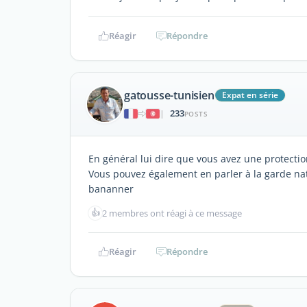
Réagir
Répondre
gatousse-tunisien
Expat en série
233
|
POSTS
En général lui dire que vous avez une protectio
Vous pouvez également en parler à la garde natio
bananner
👍
2 membres ont réagi à ce message
Réagir
Répondre