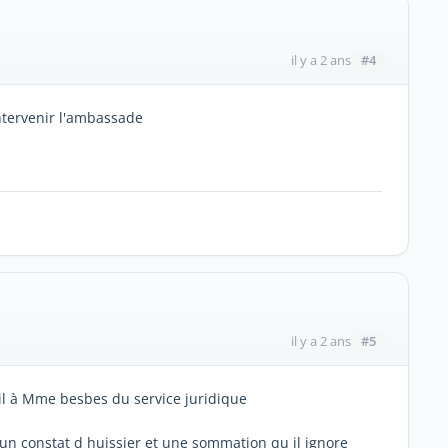
#4
il y a 2 ans
intervenir l'ambassade
#5
il y a 2 ans
mail à Mme besbes du service juridique
 un constat d huissier et une sommation qu il ignore