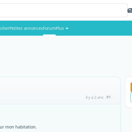
ilier
Petites annonces
Forum
Plus
Événements
Membres
Photos
#1
il y a 2 ans
our mon habitation.