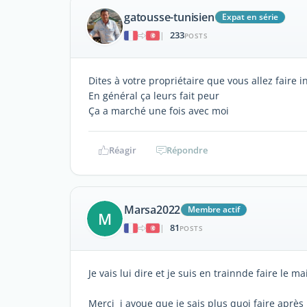
gatousse-tunisien
Expat en série
233
|
POSTS
Dites à votre propriétaire que vous allez faire 
En général ça leurs fait peur
Ça a marché une fois avec moi
Réagir
Répondre
Marsa2022
Membre actif
M
81
|
POSTS
Je vais lui dire et je suis en trainnde faire le 
Merci j avoue que je sais plus quoi faire après