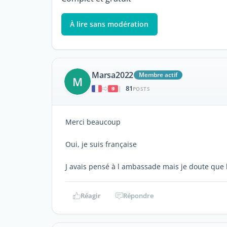
À lire sans modération
Marsa2022
Membre actif
M
81
|
POSTS
Merci beaucoup
Oui, je suis française
J avais pensé à l ambassade mais je doute que l
Réagir
Répondre