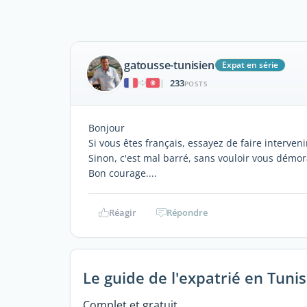
gatousse-tunisien
Expat en série
233
|
POSTS
Bonjour
Si vous êtes français, essayez de faire interve
Sinon, c'est mal barré, sans vouloir vous démor
Bon courage....
Réagir
Répondre
Le guide de l'expatrié en Tunis
Complet et gratuit