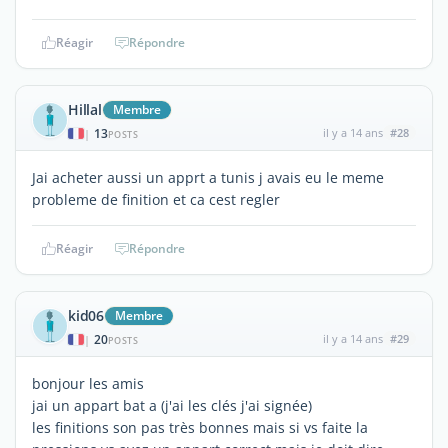
Réagir
Répondre
Hillal
Membre
13
il y a 14 ans
#28
|
POSTS
Jai acheter aussi un apprt a tunis j avais eu le meme
probleme de finition et ca cest regler
Réagir
Répondre
kid06
Membre
20
il y a 14 ans
#29
|
POSTS
bonjour les amis
jai un appart bat a (j'ai les clés j'ai signée)
les finitions son pas très bonnes mais si vs faite la