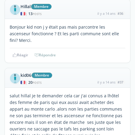
Hillal
Membre
13
il y a 14 ans
#36
|
POSTS
Bonjour kid non j y était pas mais parcontre les
ascenseur fonctionne ? Et les parti commune sont elle
fini? Merci.
Réagir
Répondre
kid06
Membre
20
il y a 14 ans
#37
|
POSTS
salut hillal je te demander cela car j'ai connus a lhôtel
des femme de paris qui eux aussi avait acheter des
appart au monte carlo .alors non les parties communes
ne son pas terminer et les ascenseur ne fonctionne pas
encore mais il son en état de marche ses juste que les
ouvriers ne saccage pas le tafs les parking sont loin