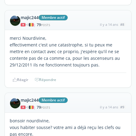
majic244
Membre actif
79
il y a 14 ans
#8
|
POSTS
merci Nourdivine,
effectivement c'est une catastrophe, si tu peux me
mettre en contact avec ce proprio, j'espère qu'il ne se
contente pas de ca comme ca, pour les ascenseurs au
29/12/2011 ils ne fonctionnent toujours pas.
Réagir
Répondre
majic244
Membre actif
79
il y a 14 ans
#9
|
POSTS
bonsoir nourdivine,
vous habiter sousse? votre ami a déjà reçu les clefs ou
pas encore.