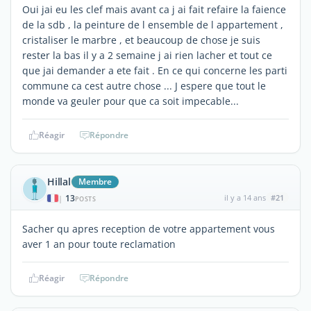
Oui jai eu les clef mais avant ca j ai fait refaire la faience
de la sdb , la peinture de l ensemble de l appartement ,
cristaliser le marbre , et beaucoup de chose je suis
rester la bas il y a 2 semaine j ai rien lacher et tout ce
que jai demander a ete fait . En ce qui concerne les parti
commune ca cest autre chose ... J espere que tout le
monde va geuler pour que ca soit impecable...
Réagir
Répondre
Hillal
Membre
13
il y a 14 ans
#21
|
POSTS
Sacher qu apres reception de votre appartement vous
aver 1 an pour toute reclamation
Réagir
Répondre