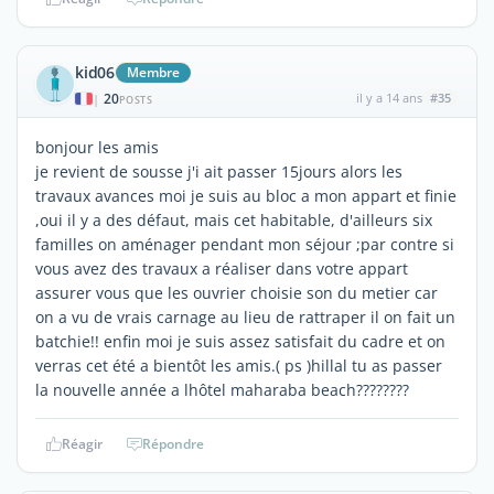
kid06
Membre
20
il y a 14 ans
#35
|
POSTS
bonjour les amis
je revient de sousse j'i ait passer 15jours alors les
travaux avances moi je suis au bloc a mon appart et finie
,oui il y a des défaut, mais cet habitable, d'ailleurs six
familles on aménager pendant mon séjour ;par contre si
vous avez des travaux a réaliser dans votre appart
assurer vous que les ouvrier choisie son du metier car
on a vu de vrais carnage au lieu de rattraper il on fait un
batchie!! enfin moi je suis assez satisfait du cadre et on
verras cet été a bientôt les amis.( ps )hillal tu as passer
la nouvelle année a lhôtel maharaba beach????????
Réagir
Répondre