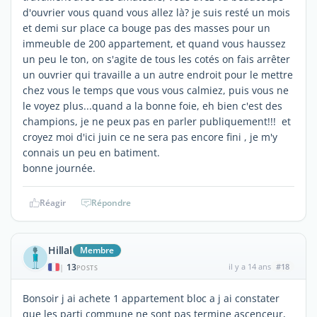
d'ouvrier vous quand vous allez là? je suis resté un mois
et demi sur place ca bouge pas des masses pour un
immeuble de 200 appartement, et quand vous haussez
un peu le ton, on s'agite de tous les cotés on fais arrêter
un ouvrier qui travaille a un autre endroit pour le mettre
chez vous le temps que vous vous calmiez, puis vous ne
le voyez plus...quand a la bonne foie, eh bien c'est des
champions, je ne peux pas en parler publiquement!!! et
croyez moi d'ici juin ce ne sera pas encore fini , je m'y
connais un peu en batiment.
bonne journée.
Réagir
Répondre
Hillal
Membre
13
il y a 14 ans
#18
|
POSTS
Bonsoir j ai achete 1 appartement bloc a j ai constater
que les parti commune ne sont pas termine ascenceur,