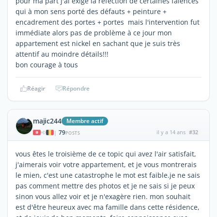
pour ma part j'ai exigé la refection de certaines faiences
qui à mon sens porté des défauts + peinture +
encadrement des portes + portes mais l'intervention fut
immédiate alors pas de problème à ce jour mon
appartement est nickel en sachant que je suis très
attentif au moindre détails!!!
bon courage à tous
Réagir
Répondre
majic244
Membre actif
79
il y a 14 ans
#32
|
POSTS
vous êtes le troisième de ce topic qui avez l'air satisfait,
j'aimerais voir votre appartement, et je vous montrerais
le mien, c'est une catastrophe le mot est faible.je ne sais
pas comment mettre des photos et je ne sais si je peux
sinon vous allez voir et je n'exagère rien. mon souhait
est d'être heureux avec ma famille dans cette résidence,