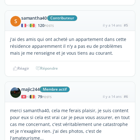
samantha40
Contributeur
S
120
il y a 14 ans
#5
|
POSTS
j'ai des amis qui ont acheté un appartement dans cette
résidence apparemment il n'y a pas eu de problèmes
mais je me renseigne et je vous tiens au courant.
Réagir
Répondre
majic244
Membre actif
79
il y a 14 ans
#6
|
POSTS
merci samantha40, cela me ferais plaisir, je suis content
pour eux si cela est vrai car je peux vous assurer, en tout
cas me concernant, c'est véritablement une catastrophe
et je n'exagère rien. j'ai des photos, c'est de
l'amateurisme...