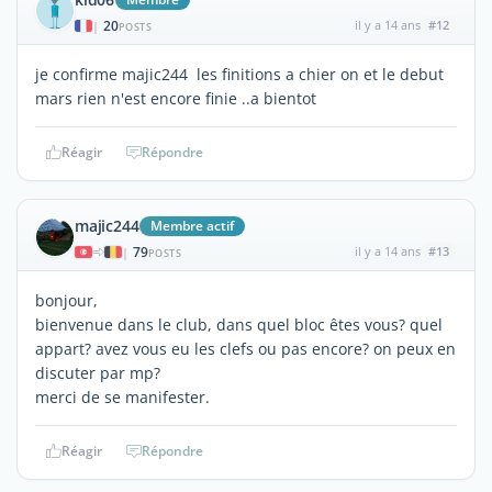
20
il y a 14 ans
#12
|
POSTS
je confirme majic244 les finitions a chier on et le debut
mars rien n'est encore finie ..a bientot
Réagir
Répondre
majic244
Membre actif
79
il y a 14 ans
#13
|
POSTS
bonjour,
bienvenue dans le club, dans quel bloc êtes vous? quel
appart? avez vous eu les clefs ou pas encore? on peux en
discuter par mp?
merci de se manifester.
Réagir
Répondre