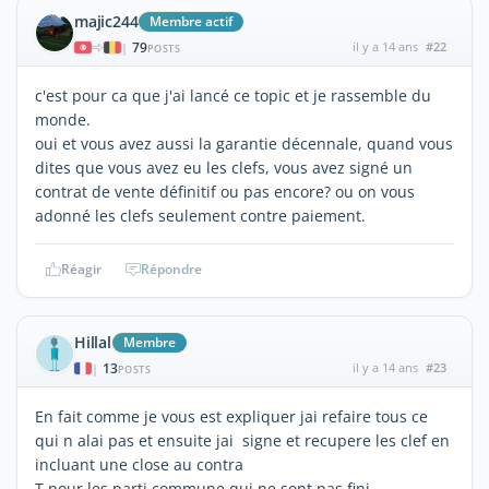
majic244
Membre actif
79
il y a 14 ans
#22
|
POSTS
c'est pour ca que j'ai lancé ce topic et je rassemble du
monde.
oui et vous avez aussi la garantie décennale, quand vous
dites que vous avez eu les clefs, vous avez signé un
contrat de vente définitif ou pas encore? ou on vous
adonné les clefs seulement contre paiement.
Réagir
Répondre
Hillal
Membre
13
il y a 14 ans
#23
|
POSTS
En fait comme je vous est expliquer jai refaire tous ce
qui n alai pas et ensuite jai signe et recupere les clef en
incluant une close au contra
T pour les parti commune qui ne sont pas fini