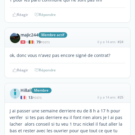
Réagir
Répondre
majic244
Membre actif
79
il y a 14 ans
#24
|
POSTS
ok, donc vous n'avez pas encore signé de contrat?
Réagir
Répondre
Hillal
Membre
13
il y a 14 ans
#25
|
POSTS
J ai passer une semaine derriere eu de 8 h a 17 h pour
verifer si tes pas derriere eu il font rien alors je l ai pas
lacher alors conseil si tu veu 1 truc nickel il faut aller la
bas et rester avec les ouvrier pour que tout ce que tu