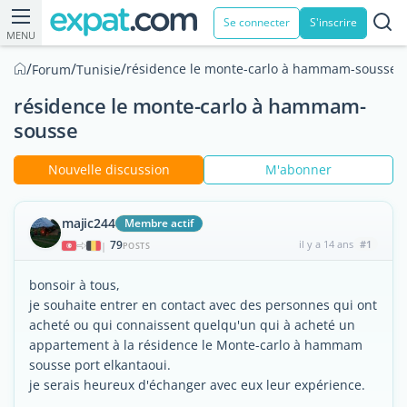
Se connecter
S'inscrire
MENU
/
/
/
résidence le monte-carlo à hammam-sousse
Forum
Tunisie
résidence le monte-carlo à hammam-
sousse
Nouvelle discussion
M'abonner
majic244
Membre actif
79
il y a 14 ans
#1
|
POSTS
bonsoir à tous,
je souhaite entrer en contact avec des personnes qui ont
acheté ou qui connaissent quelqu'un qui à acheté un
appartement à la résidence le Monte-carlo à hammam
sousse port elkantaoui.
je serais heureux d'échanger avec eux leur expérience.