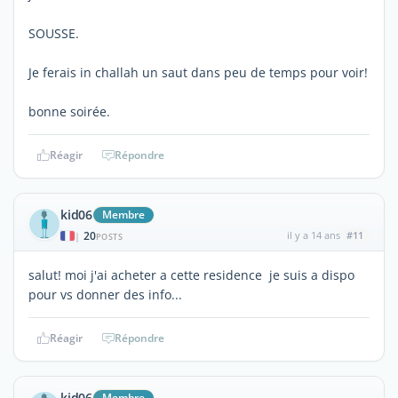
SOUSSE.
Je ferais in challah un saut dans peu de temps pour voir!
bonne soirée.
Réagir
Répondre
kid06
Membre
20
il y a 14 ans
#11
|
POSTS
salut! moi j'ai acheter a cette residence je suis a dispo
pour vs donner des info...
Réagir
Répondre
kid06
Membre