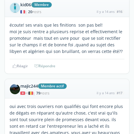
kid06
Membre
20
il y a 14 ans
#16
|
POSTS
écoute! ses vrais que les finitions son pas bel!
moi je suis rentre a plusieurs reprise et effectivement le
promoteur mais tout en uvre pour que se soit rectifier
sur le champs il et de bonne foi ,quand au sujet des
libyen et algérien qui son bruillant, on verras cette été??
Réagir
Répondre
majic244
Membre actif
79
il y a 14 ans
#17
|
POSTS
oui avec trois ouvriers non qualifiés qui font encore plus
de dégats en réparant qu'autre chose, c'est vrai qu'ils
sont tout sourire plein de promesses devant vous. ils
sont en retard car l'entrepreneur les a laché et ils
travaillent avec des amateurs, vous avez vu beaucoups