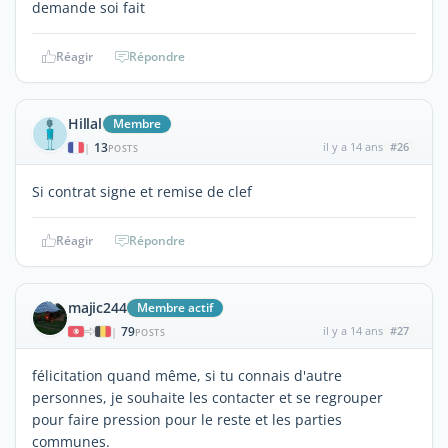
demande soi fait
Réagir
Répondre
Hillal
Membre
13
il y a 14 ans
#26
|
POSTS
Si contrat signe et remise de clef
Réagir
Répondre
majic244
Membre actif
79
il y a 14 ans
#27
|
POSTS
félicitation quand même, si tu connais d'autre
personnes, je souhaite les contacter et se regrouper
pour faire pression pour le reste et les parties
communes.