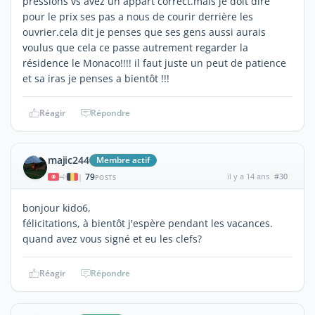
pressions vs avez un appart correct.mais je doit dire
pour le prix ses pas a nous de courir derrière les
ouvrier.cela dit je penses que ses gens aussi aurais
voulus que cela ce passe autrement regarder la
résidence le Monaco!!!! il faut juste un peut de patience
et sa iras je penses a bientôt !!!
Réagir
Répondre
majic244
Membre actif
79
il y a 14 ans
#30
|
POSTS
bonjour kido6,
félicitations, à bientôt j'espère pendant les vacances.
quand avez vous signé et eu les clefs?
Réagir
Répondre