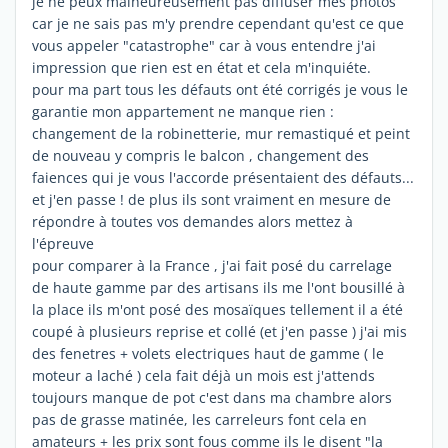
je ne peux malheureusement pas diffuser mes photos
car je ne sais pas m'y prendre cependant qu'est ce que
vous appeler "catastrophe" car à vous entendre j'ai
impression que rien est en état et cela m'inquiéte.
pour ma part tous les défauts ont été corrigés je vous le
garantie mon appartement ne manque rien :
changement de la robinetterie, mur remastiqué et peint
de nouveau y compris le balcon , changement des
faiences qui je vous l'accorde présentaient des défauts...
et j'en passe ! de plus ils sont vraiment en mesure de
répondre à toutes vos demandes alors mettez à
l'épreuve
pour comparer à la France , j'ai fait posé du carrelage
de haute gamme par des artisans ils me l'ont bousillé à
la place ils m'ont posé des mosaïques tellement il a été
coupé à plusieurs reprise et collé (et j'en passe ) j'ai mis
des fenetres + volets electriques haut de gamme ( le
moteur a laché ) cela fait déjà un mois est j'attends
toujours manque de pot c'est dans ma chambre alors
pas de grasse matinée, les carreleurs font cela en
amateurs + les prix sont fous comme ils le disent "la