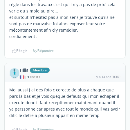
règle dans les travaux c'est qu'il n'y a pas de prix" cela
varie du simple au pire...
et surtout n'hésitez pas à mon sens je trouve qu'ils ne
sont pas de mauvaise foi alors exposer leur votre
mécontentement afin d'y remédier.
cordialement .
Réagir
Répondre
Hillal
Membre
13
il y a 14 ans
#34
|
POSTS
Moi aussi j ai des foto c corecte de plus a chaque que
pars la bas et je vois queque defauts qui mon echaper il
execute donc il faut receptionner maintenant quand il
ya perssonne car apres avec tout le monde quil vas avoir
dificile detre a plusieur appart en meme temp
Réagir
Répondre