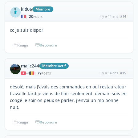
kid06
Membre
20
il y a 14 ans
#14
|
POSTS
cc je suis dispo?
Réagir
Répondre
majic244
Membre actif
79
il y a 14 ans
#15
|
POSTS
désolé, mais j'avais des commandes eh oui restaurateur
travaille tard je viens de finir seulement. demain suis en
congé le soir on peux se parler. j'envoi un mp bonne
nuit.
Réagir
Répondre