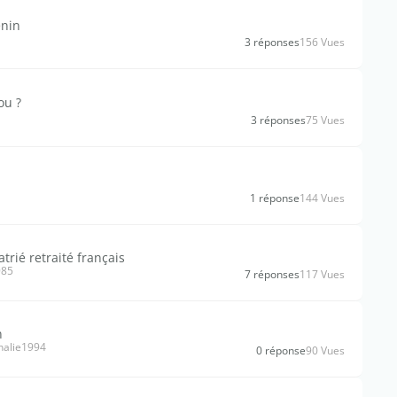
énin
3 réponses
156 Vues
ou ?
3 réponses
75 Vues
1 réponse
144 Vues
rié retraité français
985
7 réponses
117 Vues
n
halie1994
0 réponse
90 Vues