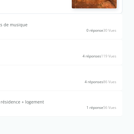
ts de musique
0 réponse
30 Vues
4 réponses
119 Vues
4 réponses
86 Vues
 résidence + logement
1 réponse
56 Vues