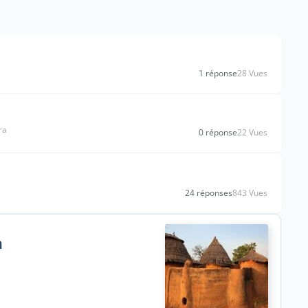
1 réponse
28 Vues
ra
0 réponse
22 Vues
24 réponses
843 Vues
n