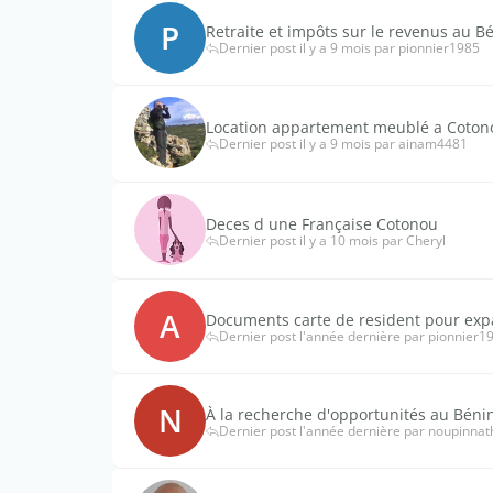
P
Retraite et impôts sur le revenus au B
Dernier post il y a 9 mois par pionnier1985
Location appartement meublé a Coton
Dernier post il y a 9 mois par ainam4481
Deces d une Française Cotonou
Dernier post il y a 10 mois par Cheryl
A
Documents carte de resident pour expat
Dernier post l'année dernière par pionnier1
N
À la recherche d'opportunités au Béni
Dernier post l'année dernière par noupinnat