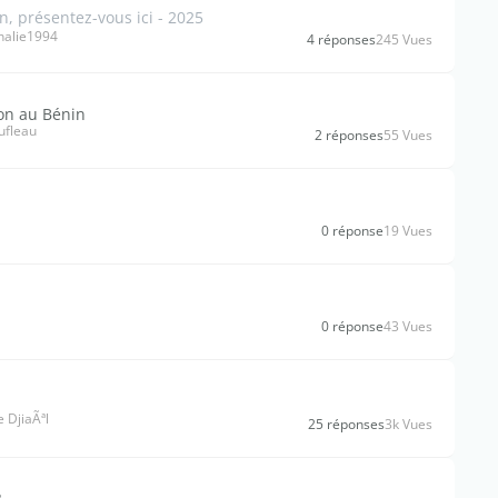
 présentez-vous ici - 2025
halie1994
4 réponses
245 Vues
on au Bénin
ufleau
2 réponses
55 Vues
0 réponse
19 Vues
0 réponse
43 Vues
 DjiaÃªl
25 réponses
3k Vues