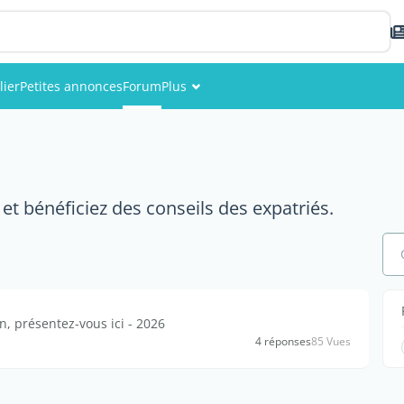
lier
Petites annonces
Forum
Plus
Événements
Membres
et bénéficiez des conseils des expatriés.
Photos
 présentez-vous ici - 2026
4 réponses
85 Vues