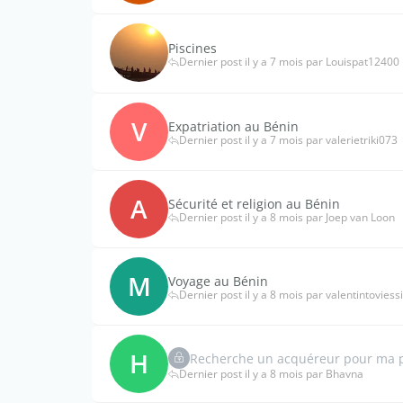
Piscines
Dernier post il y a 7 mois par Louispat12400
V
Expatriation au Bénin
Dernier post il y a 7 mois par valerietriki073
A
Sécurité et religion au Bénin
Dernier post il y a 8 mois par Joep van Loon
M
Voyage au Bénin
Dernier post il y a 8 mois par valentintoviessi
H
Recherche un acquéreur pour ma p
Dernier post il y a 8 mois par Bhavna