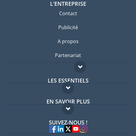
L'ENTREPRISE
Contact
Publicité
A propos
Partenariat
LES ESSENTIELS
Forum expatriés
EN SAVOIR PLUS
Guides pays
FAQ
Offres d'emploi
SUIVEZ-NOUS !
Experts