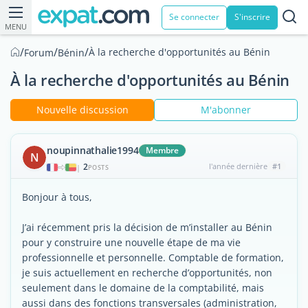
Se connecter
S'inscrire
MENU
/
/
/
À la recherche d'opportunités au Bénin
Forum
Bénin
À la recherche d'opportunités au Bénin
Nouvelle discussion
M'abonner
noupinnathalie1994
Membre
N
2
l'année dernière
#1
|
POSTS
Bonjour à tous,
J’ai récemment pris la décision de m’installer au Bénin
pour y construire une nouvelle étape de ma vie
professionnelle et personnelle. Comptable de formation,
je suis actuellement en recherche d’opportunités, non
seulement dans le domaine de la comptabilité, mais
aussi dans des fonctions transversales (administration,