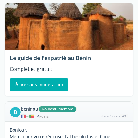
Le guide de l'expatrié au Bénin
Complet et gratuit
À lire sans modération
beninou
Nouveau membre
B
4
il y a 12 ans
#3
|
POSTS
Bonjour.
Merci pour votre réponse. J'ai besoin juste d'une