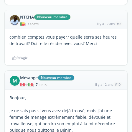
NTCHA
Nouveau membre
1
il y a 12 ans
#9
|
POSTS
combien comptez vous payer? quelle serra ses heures
de travail? Doit elle résider avec vous? Merci
Réagir
Mésange
Nouveau membre
M
7
il y a 12 ans
#10
|
POSTS
Bonjour,
Je ne sais pas si vous avez déjà trouvé, mais j'ai une
femme de ménage extrêmement fiable, dévouée et
travailleuse, qui perdra son emploi à la mi-décembre
puisque nous quittons le Bénin.