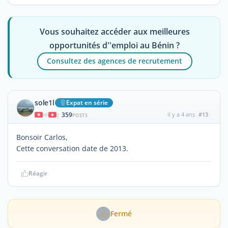
Vous souhaitez accéder aux meilleures
opportunités d''emploi au Bénin ?
Consultez des agences de recrutement
sole1l
Expat en série
359
il y a 4 ans
#13
|
POSTS
Bonsoir Carlos,
Cette conversation date de 2013.
Réagir
Fermé