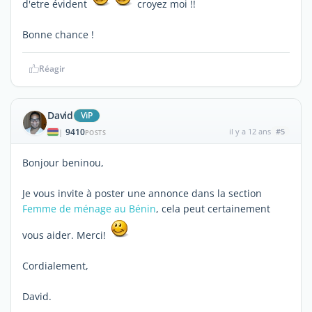
d'etre évident
croyez moi !!
Bonne chance !
Réagir
David
ViP
9410
il y a 12 ans
#5
|
POSTS
Bonjour beninou,
Je vous invite à poster une annonce dans la section
Femme de ménage au Bénin
, cela peut certainement
vous aider. Merci!
Cordialement,
David.