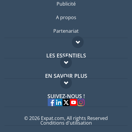
Publicité
A propos
Partenariat
LES ESSENTIELS
Forum expatriés
EN SAVOIR PLUS
Guides pays
FAQ
Offres d'emploi
SUIVEZ-NOUS !
Experts
© 2026 Expat.com, All rights Reserved
Conditions d'utilisation