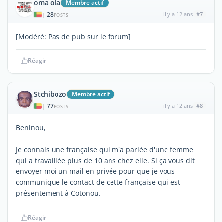
oma ola
Membre actif
28
il y a 12 ans
#7
|
POSTS
[Modéré: Pas de pub sur le forum]
Réagir
Stchibozo
Membre actif
77
il y a 12 ans
#8
|
POSTS
Beninou,
Je connais une française qui m'a parlée d'une femme
qui a travaillée plus de 10 ans chez elle. Si ça vous dit
envoyer moi un mail en privée pour que je vous
communique le contact de cette française qui est
présentement à Cotonou.
Réagir