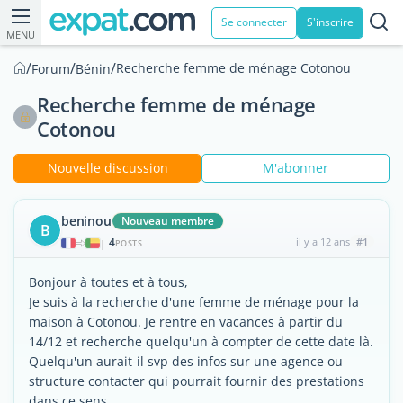
Se connecter
S'inscrire
MENU
/
/
/
Recherche femme de ménage Cotonou
Forum
Bénin
Recherche femme de ménage
Cotonou
Nouvelle discussion
M'abonner
beninou
Nouveau membre
B
4
il y a 12 ans
#1
|
POSTS
Bonjour à toutes et à tous,
Je suis à la recherche d'une femme de ménage pour la
maison à Cotonou. Je rentre en vacances à partir du
14/12 et recherche quelqu'un à compter de cette date là.
Quelqu'un aurait-il svp des infos sur une agence ou
structure contacter qui pourrait fournir des prestations
dans ce sens.