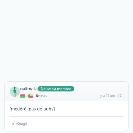
oalimata
Nouveau membre
8
il y a 12 ans
#2
|
POSTS
[modéré: pas de pubs]
Réagir