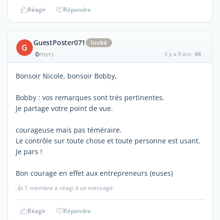
Réagir
Répondre
GuestPoster071
Invité
G
0
il y a 9 ans
#8
POSTS
Bonsoir Nicole, bonsoir Bobby,
Bobby : vos remarques sont très pertinentes.
Je partage votre point de vue.
courageuse mais pas téméraire.
Le contrôle sur toute chose et toute personne est usant.
Je pars !
Bon courage en effet aux entrepreneurs (euses)
👍
1 membre a réagi à ce message
Réagir
Répondre