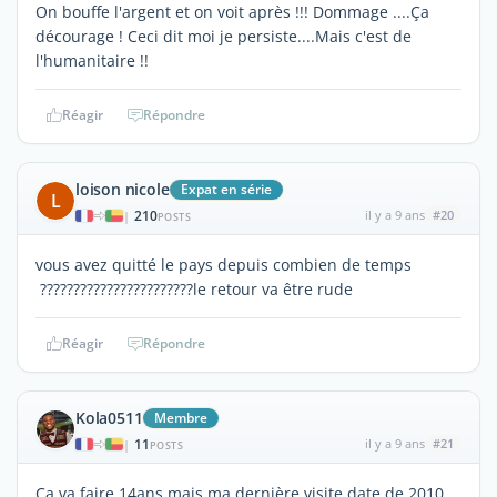
On bouffe l'argent et on voit après !!! Dommage ....Ça
décourage ! Ceci dit moi je persiste....Mais c'est de
l'humanitaire !!
Réagir
Répondre
loison nicole
Expat en série
L
210
il y a 9 ans
#20
|
POSTS
vous avez quitté le pays depuis combien de temps
???????????????????????le retour va être rude
Réagir
Répondre
Kola0511
Membre
11
il y a 9 ans
#21
|
POSTS
Ça va faire 14ans mais ma dernière visite date de 2010..