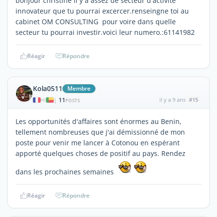
bonjour christine il y a assez de secteur d'activite
innovateur que tu pourrai excercer.renseingne toi au
cabinet OM CONSULTING pour voire dans quelle
secteur tu pourrai investir.voici leur numero.:61141982
Réagir
Répondre
Kola0511
Membre
11
il y a 9 ans
#15
|
POSTS
Les opportunités d'affaires sont énormes au Benin,
tellement nombreuses que j'ai démissionné de mon
poste pour venir me lancer à Cotonou en espérant
apporté quelques choses de positif au pays. Rendez
dans les prochaines semaines
Réagir
Répondre