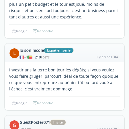
plus un petit budget et le tour est joué. moins de
risques et on s'en sort toujours. c'est un business parmi
tant d'autres et aussi une expérience.
Réagir
Répondre
loison nicole
Expat en série
L
210
il y a 9 ans
#4
|
POSTS
investir ans la terre bon jour les dégâts; si vous voulez
vous faire gruger parcourt idéal de toute façon quoique
ce que vous entreprenez au bénin tôt ou tard voué a
l'échec c'est vraiment dommage
Réagir
Répondre
GuestPoster071
Invité
G
il y a 9 ans
#5