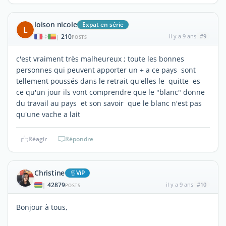
loison nicole
Expat en série
L
210
il y a 9 ans
#9
|
POSTS
c'est vraiment très malheureux ; toute les bonnes
personnes qui peuvent apporter un + a ce pays sont
tellement poussés dans le retrait qu'elles le quitte es
ce qu'un jour ils vont comprendre que le "blanc" donne
du travail au pays et son savoir que le blanc n'est pas
qu'une vache a lait
Réagir
Répondre
Christine
ViP
42879
il y a 9 ans
#10
|
POSTS
Bonjour à tous,