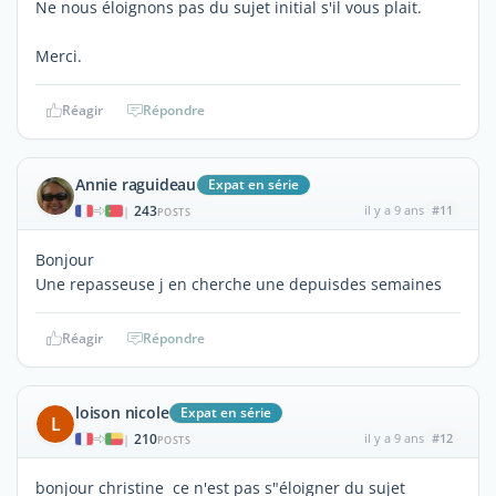
Ne nous éloignons pas du sujet initial s'il vous plait.
Merci.
Réagir
Répondre
Annie raguideau
Expat en série
243
il y a 9 ans
#11
|
POSTS
Bonjour
Une repasseuse j en cherche une depuisdes semaines
Réagir
Répondre
loison nicole
Expat en série
L
210
il y a 9 ans
#12
|
POSTS
bonjour christine ce n'est pas s"éloigner du sujet