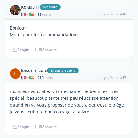
Kola0511
Membre
11
il y a 9 ans
#16
|
POSTS
Bonjour
Merci pour les recommandations..
Réagir
Répondre
loison nicole
Expat en série
L
210
il y a 9 ans
#17
|
POSTS
monsieur vous allez vite déchanter le bénin est très
spécial beaucoup tente très peu réussisse attention
quand on va vous proposer de vous aider c'est le piège
je vous souhaite bon courage a suivre
Réagir
Répondre