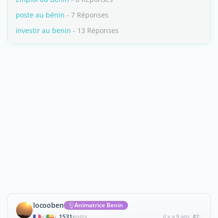
poste au bénin
- 7 Réponses
investir au benin
- 13 Réponses
locooben
Animatrice Benin
1531
il y a 9 ans
#2
|
POSTS