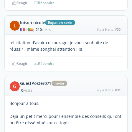
Réagir
Répondre
loison nicole
Expat en série
L
210
il y a 9 ans
#30
|
POSTS
félicitation d'avoir ce courage je vous souhaite de
réussir ; même songhai attention !!!!!
Réagir
Répondre
GuestPoster071
Invité
G
0
il y a 9 ans
#31
POSTS
Bonjour à tous,
Déjà un petit merci pour l'ensemble des conseils qui ont
pu être disséminé sur ce topic.