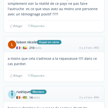
simplement voir la réalité de ce pays ne pas faire
l'autruche es ce que vous avez au moins une personne
avec un témoignage positif ????
Réagir
Répondre
loison nicole
Expat en série
L
210
il y a 9 ans
#13
|
POSTS
a moins que cela s'adresse a la repasseuse !!!!! dans ce
cas pardon
Réagir
Répondre
rustique
Membre
14
il y a 9 ans
#14
|
POSTS