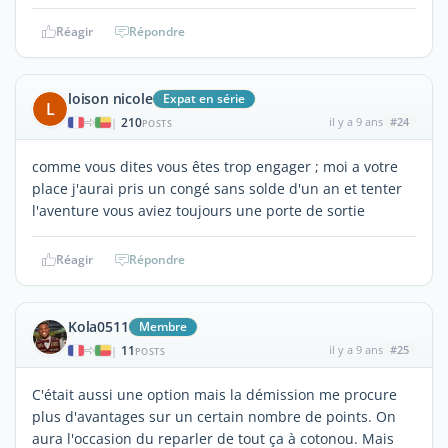
Réagir
Répondre
loison nicole
Expat en série
L
210
il y a 9 ans
#24
|
POSTS
comme vous dites vous êtes trop engager ; moi a votre
place j'aurai pris un congé sans solde d'un an et tenter
l'aventure vous aviez toujours une porte de sortie
Réagir
Répondre
Kola0511
Membre
11
il y a 9 ans
#25
|
POSTS
C'était aussi une option mais la démission me procure
plus d'avantages sur un certain nombre de points. On
aura l'occasion du reparler de tout ça à cotonou. Mais