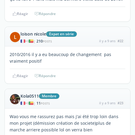
Réagir
Répondre
loison nicole
Expat en série
L
210
il y a 9 ans
#22
|
POSTS
2010/2016 il y a eu beaucoup de changement pas
vraiment positif
Réagir
Répondre
Kola0511
Membre
11
il y a 9 ans
#23
|
POSTS
Wao vous me rassurez pas mais j'ai été trop loin dans
mon projet (démission création de societe)plus de
marche arriere possible lol on verra bien