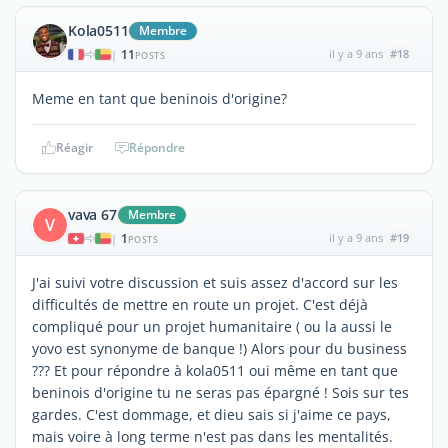
Kola0511
Membre
11
il y a 9 ans
#18
|
POSTS
Meme en tant que beninois d'origine?
Réagir
Répondre
vava 67
Membre
V
1
il y a 9 ans
#19
|
POSTS
J'ai suivi votre discussion et suis assez d'accord sur les
difficultés de mettre en route un projet. C'est déjà
compliqué pour un projet humanitaire ( ou la aussi le
yovo est synonyme de banque !) Alors pour du business
??? Et pour répondre à kola0511 oui même en tant que
beninois d'origine tu ne seras pas épargné ! Sois sur tes
gardes. C'est dommage, et dieu sais si j'aime ce pays,
mais voire à long terme n'est pas dans les mentalités.