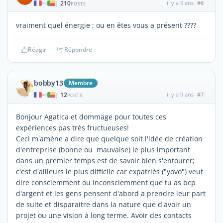
210
il y a 9 ans
#6
|
POSTS
vraiment quel énergie ; ou en êtes vous a présent ????
Réagir
Répondre
bobby13
Membre
12
il y a 9 ans
#7
|
POSTS
Bonjour Agatica et dommage pour toutes ces
expériences pas très fructueuses!
Ceci m'amène a dire que quelque soit l'idée de création
d'entreprise (bonne ou mauvaise) le plus important
dans un premier temps est de savoir bien s'entourer;
c'est d'ailleurs le plus difficile car expatriés ("yovo") veut
dire consciemment ou inconsciemment que tu as bcp
d'argent et les gens pensent d'abord a prendre leur part
de suite et disparaitre dans la nature que d'avoir un
projet ou une vision à long terme. Avoir des contacts