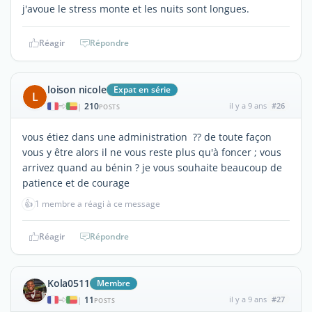
j'avoue le stress monte et les nuits sont longues.
Réagir
Répondre
loison nicole
Expat en série
L
210
il y a 9 ans
#26
|
POSTS
vous étiez dans une administration ?? de toute façon
vous y être alors il ne vous reste plus qu'à foncer ; vous
arrivez quand au bénin ? je vous souhaite beaucoup de
patience et de courage
👍
1 membre a réagi à ce message
Réagir
Répondre
Kola0511
Membre
11
il y a 9 ans
#27
|
POSTS