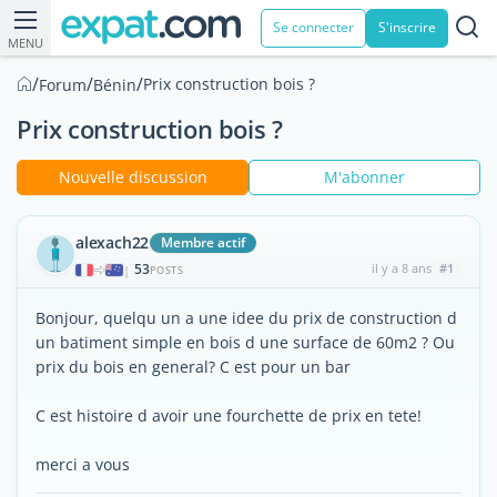
Se connecter
S'inscrire
MENU
/
/
/
Prix construction bois ?
Forum
Bénin
Prix construction bois ?
Nouvelle discussion
M'abonner
alexach22
Membre actif
53
il y a 8 ans
#1
|
POSTS
Bonjour, quelqu un a une idee du prix de construction d
un batiment simple en bois d une surface de 60m2 ? Ou
prix du bois en general? C est pour un bar
C est histoire d avoir une fourchette de prix en tete!
merci a vous