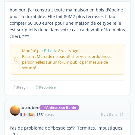
bonjour. J'ai construit toute ma maison en bois d'ébeine
pour la durabilité. Elle fait 80M2 plus terrasse. Il faut
compter 50 000 euros pour une maison de ce type (elle
est sur pilotis donc dans votre cas ca devrait e^tre moins
cher). ***
Modéré par
Priscilla
8 years ago
Raison : Merci de ne pas afficher vos coordonnées
personnelles sur un forum public par mesure de
sécurité
Réagir
Répondre
locooben
Animatrice Benin
1531
il y a 8 ans
#4
|
POSTS
Pas de problème de "bestioles"? Termites, moustiques,
...?