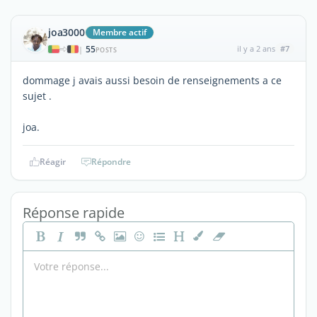
joa3000
Membre actif
55
il y a 2 ans
#7
|
POSTS
dommage j avais aussi besoin de renseignements a ce
sujet .
joa.
Réagir
Répondre
Réponse rapide