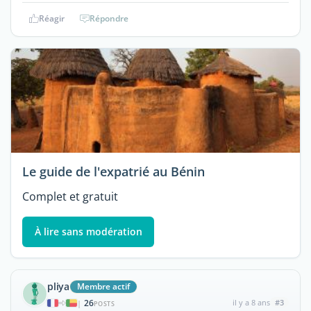
Réagir
Répondre
Le guide de l'expatrié au Bénin
Complet et gratuit
À lire sans modération
pliya
Membre actif
26
il y a 8 ans
#3
|
POSTS