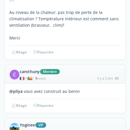
Au niveau de la chaleur: pas trop de perte de la
climatisation ? Température intérieur est comment sans
ventilation (brasseur, clim)?
Merci
Réagir
Répondre
carothuny
Membre
C
1
il y a 3 ans
#5
|
POSTS
@pliya
vous avez construit au benin
Réagir
Répondre
Yoginee
ViP