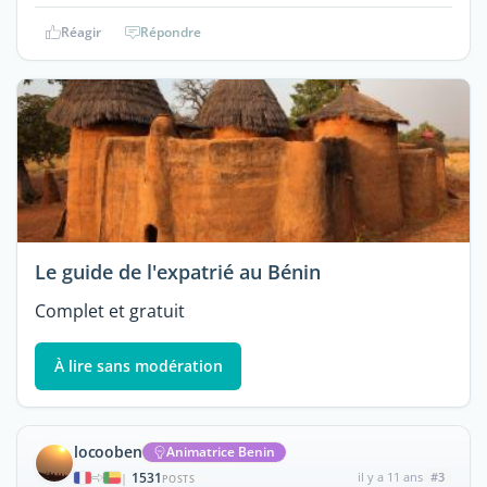
Réagir
Répondre
Le guide de l'expatrié au Bénin
Complet et gratuit
À lire sans modération
locooben
Animatrice Benin
1531
il y a 11 ans
#3
|
POSTS