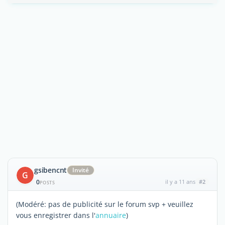
gsibencnt
Invité
G
0
il y a 11 ans
#2
POSTS
(Modéré: pas de publicité sur le forum svp + veuillez
vous enregistrer dans l'
annuaire
)