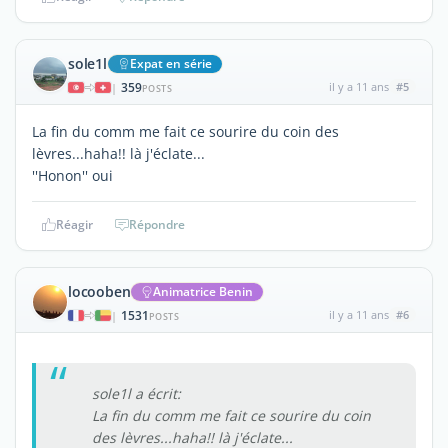
sole1l
Expat en série
359
il y a 11 ans
#5
|
POSTS
La fin du comm me fait ce sourire du coin des
lèvres...haha!! là j'éclate...
''Honon'' oui
Réagir
Répondre
locooben
Animatrice Benin
1531
il y a 11 ans
#6
|
POSTS
sole1l a écrit:
La fin du comm me fait ce sourire du coin
des lèvres...haha!! là j'éclate...