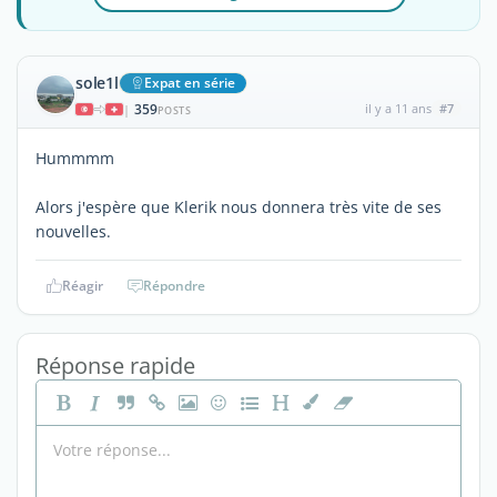
sole1l
Expat en série
359
il y a 11 ans
#7
|
POSTS
Hummmm
Alors j'espère que Klerik nous donnera très vite de ses
nouvelles.
Réagir
Répondre
Réponse rapide