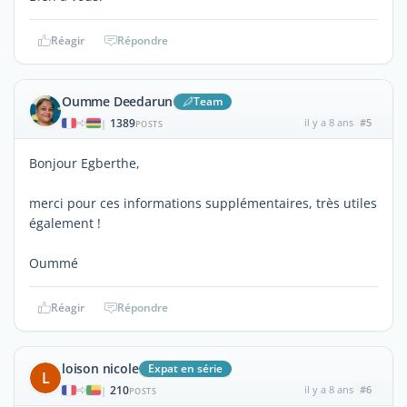
Réagir
Répondre
Oumme Deedarun
Team
1389
il y a 8 ans
#5
|
POSTS
Bonjour Egberthe,
merci pour ces informations supplémentaires, très utiles
également !
Oummé
Réagir
Répondre
loison nicole
Expat en série
L
210
il y a 8 ans
#6
|
POSTS