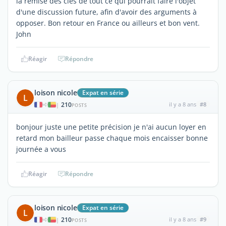
la remise des clés de tout ce qui pourrait faire l'objet
d'une discussion future, afin d'avoir des arguments à
opposer. Bon retour en France ou ailleurs et bon vent.
John
Réagir
Répondre
loison nicole
Expat en série
L
210
il y a 8 ans
#8
|
POSTS
bonjour juste une petite précision je n'ai aucun loyer en
retard mon bailleur passe chaque mois encaisser bonne
journée a vous
Réagir
Répondre
loison nicole
Expat en série
L
210
il y a 8 ans
#9
|
POSTS