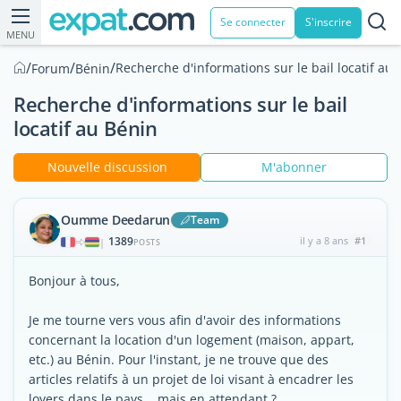
Se connecter
S'inscrire
MENU
/
/
/
Recherche d'informations sur le bail locatif au
Forum
Bénin
Recherche d'informations sur le bail
locatif au Bénin
Nouvelle discussion
M'abonner
Oumme Deedarun
Team
1389
il y a 8 ans
#1
|
POSTS
Bonjour à tous,
Je me tourne vers vous afin d'avoir des informations
concernant la location d'un logement (maison, appart,
etc.) au Bénin. Pour l'instant, je ne trouve que des
articles relatifs à un projet de loi visant à encadrer les
loyers dans le pays... mais en attendant ?