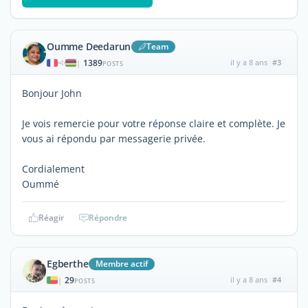
Oumme Deedarun
Team
1389
il y a 8 ans
#3
|
POSTS
Bonjour John
Je vois remercie pour votre réponse claire et complète. Je
vous ai répondu par messagerie privée.
Cordialement
Oummé
Réagir
Répondre
Egberthe
Membre actif
29
il y a 8 ans
#4
|
POSTS