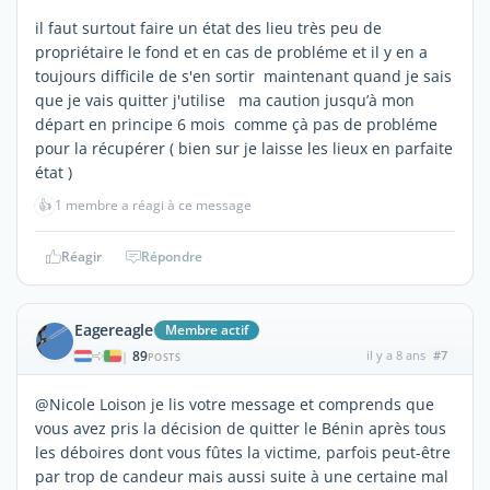
il faut surtout faire un état des lieu très peu de
propriétaire le fond et en cas de probléme et il y en a
toujours difficile de s'en sortir maintenant quand je sais
que je vais quitter j'utilise ma caution jusqu’à mon
départ en principe 6 mois comme çà pas de probléme
pour la récupérer ( bien sur je laisse les lieux en parfaite
état )
👍
1 membre a réagi à ce message
Réagir
Répondre
Eagereagle
Membre actif
89
il y a 8 ans
#7
|
POSTS
@Nicole Loison je lis votre message et comprends que
vous avez pris la décision de quitter le Bénin après tous
les déboires dont vous fûtes la victime, parfois peut-être
par trop de candeur mais aussi suite à une certaine mal