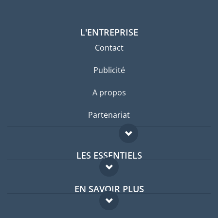
L'ENTREPRISE
Contact
Publicité
A propos
Partenariat
LES ESSENTIELS
Forum expatriés
EN SAVOIR PLUS
Guides pays
FAQ
Offres d'emploi