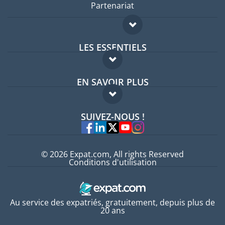
Partenariat
LES ESSENTIELS
Forum expatriés
EN SAVOIR PLUS
Guides pays
FAQ
Offres d'emploi
SUIVEZ-NOUS !
Experts
© 2026 Expat.com, All rights Reserved
Conditions d'utilisation
Au service des expatriés, gratuitement, depuis plus de
20 ans