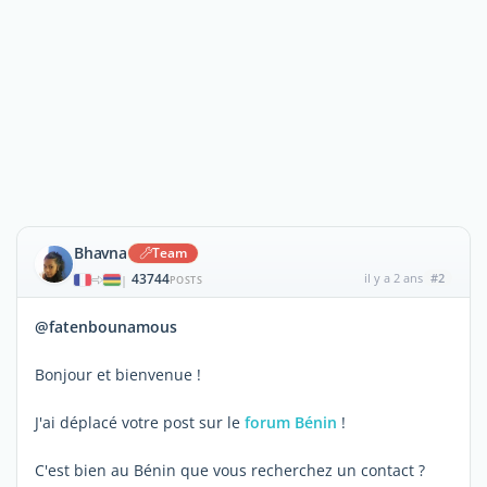
Bhavna
Team
43744
il y a 2 ans
#2
|
POSTS
@fatenbounamous
Bonjour et bienvenue !
J'ai déplacé votre post sur le
forum Bénin
!
C'est bien au Bénin que vous recherchez un contact ?