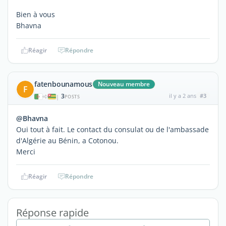
Bien à vous
Bhavna
Réagir
Répondre
fatenbounamous
Nouveau membre
F
3
il y a 2 ans
#3
|
POSTS
@Bhavna
Oui tout à fait. Le contact du consulat ou de l'ambassade
d'Algérie au Bénin, a Cotonou.
Merci
Réagir
Répondre
Réponse rapide