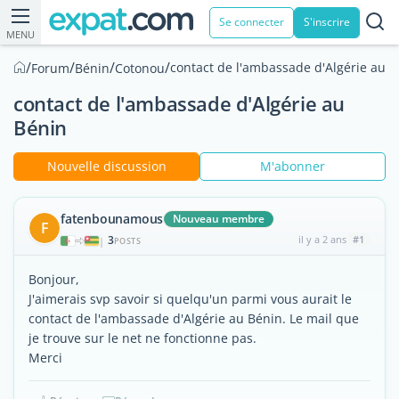
Se connecter
S'inscrire
MENU
/
/
/
/
contact de l'ambassade d'Algérie au 
Forum
Bénin
Cotonou
contact de l'ambassade d'Algérie au
Bénin
Nouvelle discussion
M'abonner
fatenbounamous
Nouveau membre
F
3
il y a 2 ans
#1
|
POSTS
Bonjour,
J'aimerais svp savoir si quelqu'un parmi vous aurait le
contact de l'ambassade d'Algérie au Bénin. Le mail que
je trouve sur le net ne fonctionne pas.
Merci