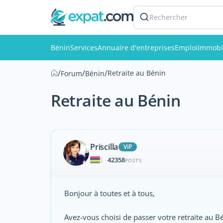
Rechercher
Bénin
Services
Annuaire d'entreprises
Emploi
Immobi
/
/
/
Retraite au Bénin
Forum
Bénin
Retraite au Bénin
Priscilla
ViP
42358
|
POSTS
Bonjour à toutes et à tous,
Avez-vous choisi de passer votre retraite au B