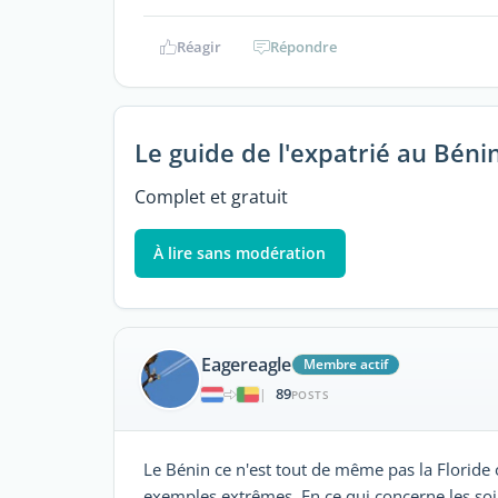
Réagir
Répondre
Le guide de l'expatrié au Béni
Complet et gratuit
À lire sans modération
Eagereagle
Membre actif
89
|
POSTS
Le Bénin ce n'est tout de même pas la Floride
exemples extrêmes. En ce qui concerne les soi