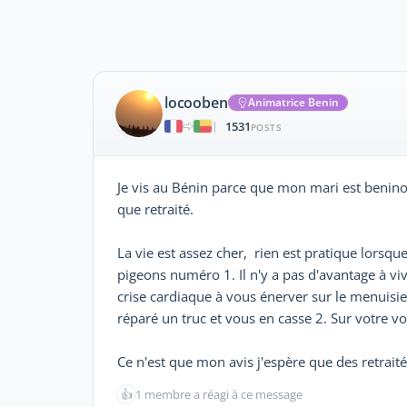
locooben
Animatrice Benin
1531
|
POSTS
Je vis au Bénin parce que mon mari est beninois
que retraité.
La vie est assez cher, rien est pratique lorsque
pigeons numéro 1. Il n'y a pas d'avantage à vivr
crise cardiaque à vous énerver sur le menuisi
réparé un truc et vous en casse 2. Sur votre voi
Ce n'est que mon avis j'espère que des retrait
👍
1 membre a réagi à ce message