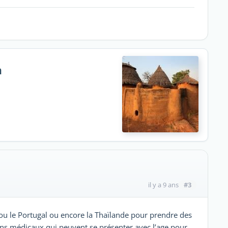
n
#3
il y a 9 ans
 ou le Portugal ou encore la Thaïlande pour prendre des
ns médicaux qui peuvent se présenter avec l’age pour