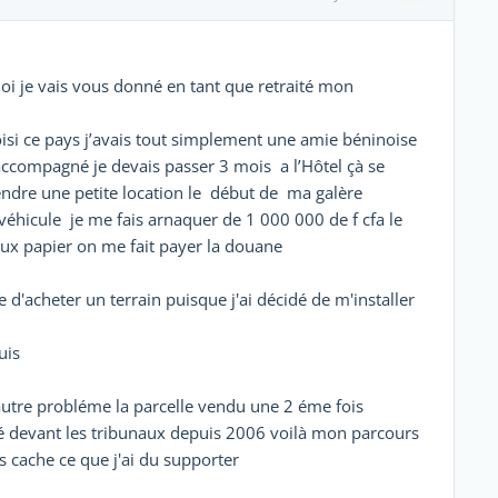
moi je vais vous donné en tant que retraité mon
hoisi ce pays j’avais tout simplement une amie béninoise
 accompagné je devais passer 3 mois a l’Hôtel çà se
rendre une petite location le début de ma galère
véhicule je me fais arnaquer de 1 000 000 de f cfa le
aux papier on me fait payer la douane
'acheter un terrain puisque j'ai décidé de m'installer
uis
autre probléme la parcelle vendu une 2 éme fois
é devant les tribunaux depuis 2006 voilà mon parcours
s cache ce que j'ai du supporter