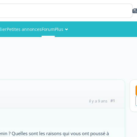
lier
Petites annonces
Forum
Plus
Événements
Membres
Photos
#1
il y a 9 ans
énin ? Quelles sont les raisons qui vous ont poussé à