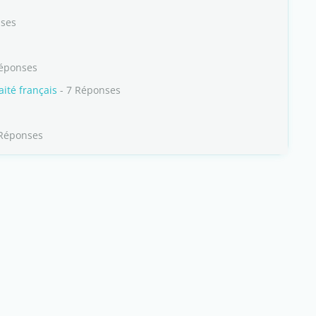
nses
Réponses
ité français
- 7 Réponses
 Réponses