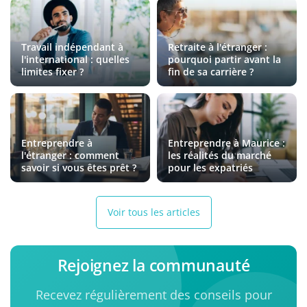
Travail indépendant à
Retraite à l'étranger :
l'international : quelles
pourquoi partir avant la
limites fixer ?
fin de sa carrière ?
Entreprendre à
Entreprendre à Maurice :
l'étranger : comment
les réalités du marché
savoir si vous êtes prêt ?
pour les expatriés
Voir tous les articles
Rejoignez la communauté
Recevez régulièrement des conseils pour