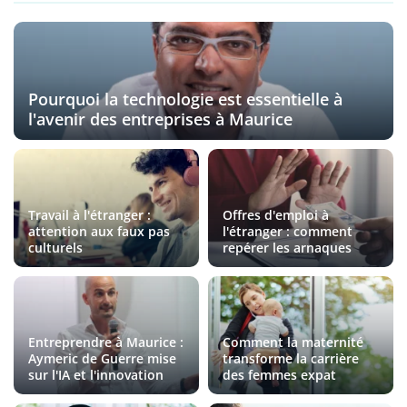
Pourquoi la technologie est essentielle à
l'avenir des entreprises à Maurice
Travail à l'étranger :
Offres d'emploi à
attention aux faux pas
l'étranger : comment
culturels
repérer les arnaques
Entreprendre à Maurice :
Comment la maternité
Aymeric de Guerre mise
transforme la carrière
sur l'IA et l'innovation
des femmes expat