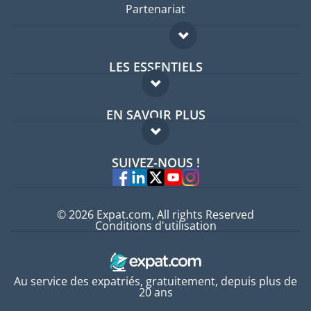
Partenariat
LES ESSENTIELS
Forum expatriés
EN SAVOIR PLUS
Guides pays
FAQ
Offres d'emploi
SUIVEZ-NOUS !
Experts
© 2026 Expat.com, All rights Reserved
Conditions d'utilisation
Au service des expatriés, gratuitement, depuis plus de
20 ans