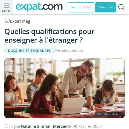
Se connecter
S'inscrire
MENU
/
Expat mag
Quelles qualifications pour
enseigner à l'étranger ?
DOSSIERS ET TENDANCES
9 min de lecture
© Shutterstock.com
Écrit par
Natallia Slimani-Mercier
le 09 Février 2024