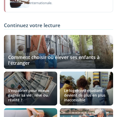
internationale.
Continuez votre lecture
Comment choisir où élever ses enfants à
l'étranger
S'expatrier pour mieux
Le logement étudiant
gagner sa vie : rêve ou
devient de plus en plus
réalité ?
inaccessible