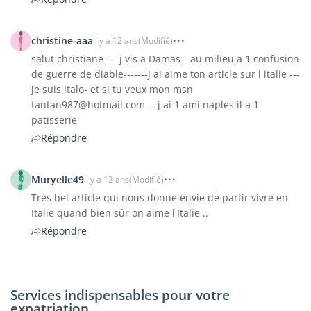
christine-aaa
il y a 12 ans
(Modifié)
salut christiane --- j vis a Damas --au milieu a 1 confusion
de guerre de diable-------j ai aime ton article sur l italie ---
je suis italo- et si tu veux mon msn
tantan987@hotmail.com -- j ai 1 ami naples il a 1
patisserie
Répondre
Muryelle49
il y a 12 ans
(Modifié)
Très bel article qui nous donne envie de partir vivre en
Italie quand bien sûr on aime l'Italie ..
Répondre
Services indispensables pour votre
expatriation