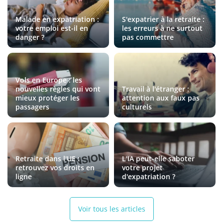
Malade en expatriation :
S'expatrier à la retraite :
votre emploi est-il en
les erreurs à ne surtout
danger ?
pas commettre
Vols en Europe : les
nouvelles règles qui vont
Travail à l'étranger :
mieux protéger les
attention aux faux pas
passagers
culturels
Retraite dans l'UE :
L'IA peut-elle saboter
retrouvez vos droits en
votre projet
ligne
d'expatriation ?
Voir tous les articles