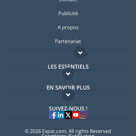
Publicité
A propos
Partenariat
LES ESSENTIELS
Forum expatriés
EN SAVOIR PLUS
Guides pays
FAQ
Offres d'emploi
SUIVEZ-NOUS !
Experts
© 2026 Expat.com, All rights Reserved