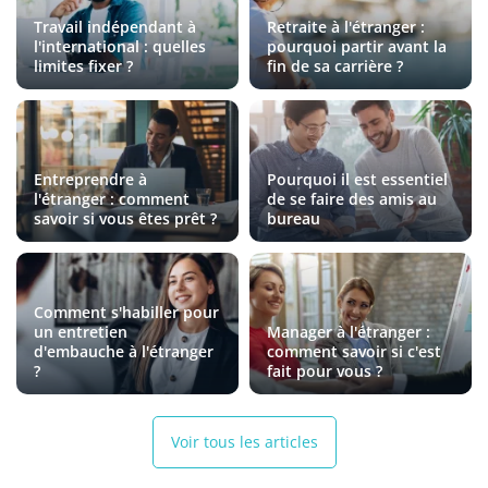
Travail indépendant à
Retraite à l'étranger :
l'international : quelles
pourquoi partir avant la
limites fixer ?
fin de sa carrière ?
Entreprendre à
Pourquoi il est essentiel
l'étranger : comment
de se faire des amis au
savoir si vous êtes prêt ?
bureau
Comment s'habiller pour
un entretien
Manager à l'étranger :
d'embauche à l'étranger
comment savoir si c'est
?
fait pour vous ?
Voir tous les articles