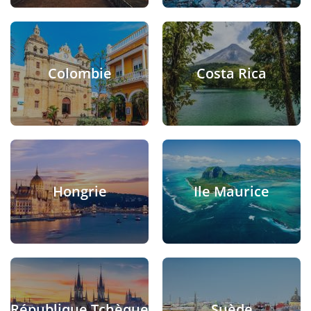
Colombie
Costa Rica
Hongrie
Ile Maurice
République Tchèque
Suède