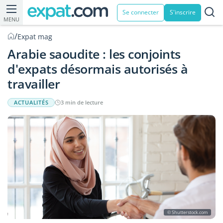
Se connecter
S'inscrire
MENU
/
Expat mag
Arabie saoudite : les conjoints
d'expats désormais autorisés à
travailler
ACTUALITÉS
3 min de lecture
© Shutterstock.com