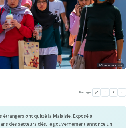
© Shutterstock.com
Partager
🔗
f
𝕏
in
s étrangers ont quitté la Malaisie. Exposé à
ans des secteurs clés, le gouvernement annonce un