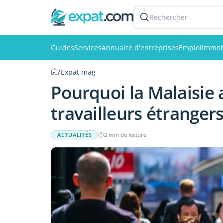
Rechercher
Guides
Services
Annuaire d'entreprises
Emploi
Immob
/
Expat mag
Pourquoi la Malaisie 
travailleurs étranger
ACTUALITÉS
2 min de lecture