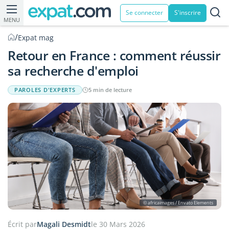
Se connecter
S'inscrire
MENU
/
Expat mag
Retour en France : comment réussir
sa recherche d'emploi
PAROLES D'EXPERTS
5 min de lecture
© africaimages / Envato Elements
Écrit par
Magali Desmidt
le 30 Mars 2026