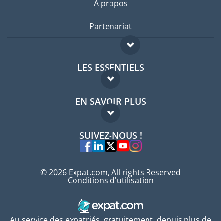
A propos
Partenariat
LES ESSENTIELS
Forum expatriés
EN SAVOIR PLUS
Guides pays
FAQ
Offres d'emploi
SUIVEZ-NOUS !
Experts
© 2026 Expat.com, All rights Reserved
Conditions d'utilisation
Au service des expatriés, gratuitement, depuis plus de