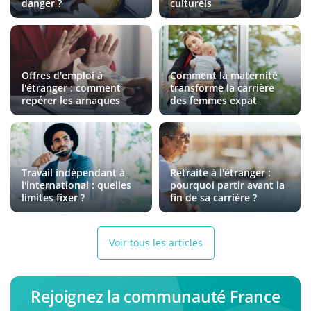
danger ?
culturels
Offres d'emploi à
Comment la maternité
l'étranger : comment
transforme la carrière
repérer les arnaques
des femmes expat
Travail indépendant à
Retraite à l'étranger :
l'international : quelles
pourquoi partir avant la
limites fixer ?
fin de sa carrière ?
Voir tous les articles
Rejoignez la communauté France