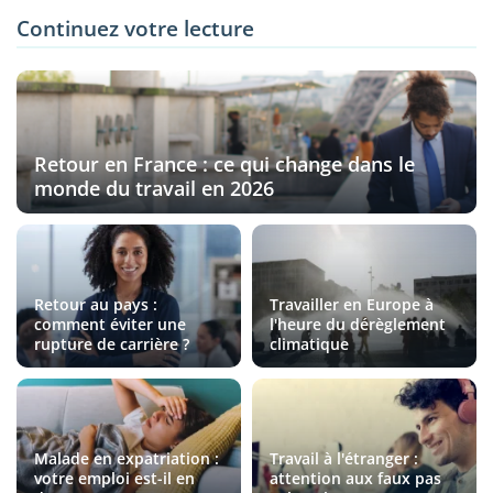
Continuez votre lecture
Retour en France : ce qui change dans le
monde du travail en 2026
Retour au pays :
Travailler en Europe à
comment éviter une
l'heure du dérèglement
rupture de carrière ?
climatique
Malade en expatriation :
Travail à l'étranger :
votre emploi est-il en
attention aux faux pas