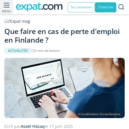
Se connecter
S'inscrire
MENU
/
Expat mag
Que faire en cas de perte d'emploi
en Finlande ?
ACTUALITÉS
2 min de lecture
© IrynaKhabliuk / Envato Elements
Écrit par
Asaël Häzaq
le 17 Juin 2025