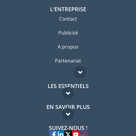
L'ENTREPRISE
Contact
Publicité
A propos
Partenariat
LES ESSENTIELS
Forum expatriés
EN SAVOIR PLUS
Guides pays
FAQ
Offres d'emploi
SUIVEZ-NOUS !
Experts