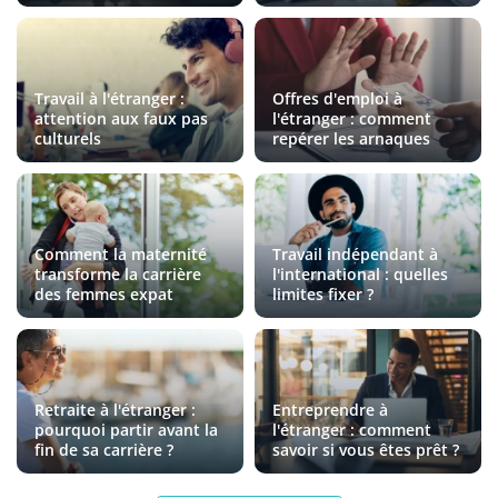
Travail à l'étranger :
Offres d'emploi à
attention aux faux pas
l'étranger : comment
culturels
repérer les arnaques
Comment la maternité
Travail indépendant à
transforme la carrière
l'international : quelles
des femmes expat
limites fixer ?
Retraite à l'étranger :
Entreprendre à
pourquoi partir avant la
l'étranger : comment
fin de sa carrière ?
savoir si vous êtes prêt ?