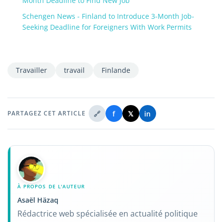
Month Deadline to Find New Job
Schengen News - Finland to Introduce 3-Month Job-
Seeking Deadline for Foreigners With Work Permits
Travailler
travail
Finlande
🔗
f
𝕏
in
PARTAGEZ CET ARTICLE
À PROPOS DE L'AUTEUR
Asaël Häzaq
Rédactrice web spécialisée en actualité politique