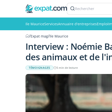
Rechercher
Ile Maurice
Services
Annuaire d'entreprises
Emploi
Im
/
/
Expat mag
Ile Maurice
Interview : Noémie B
des animaux et de l'
TÉMOIGNAGES
5 min de lecture