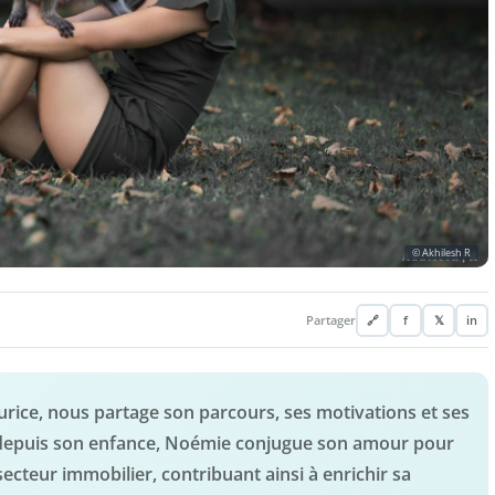
© Akhilesh R
Partager
🔗
f
𝕏
in
aurice, nous partage son parcours, ses motivations et ses
ux depuis son enfance, Noémie conjugue son amour pour
cteur immobilier, contribuant ainsi à enrichir sa