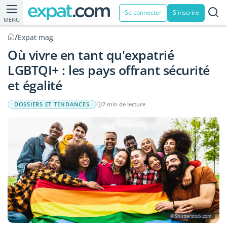
Se connecter
S'inscrire
MENU
/
Expat mag
Où vivre en tant qu'expatrié
LGBTQI+ : les pays offrant sécurité
et égalité
DOSSIERS ET TENDANCES
7 min de lecture
© Shutterstock.com