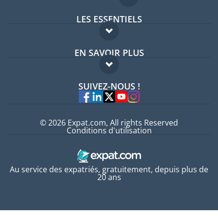
LES ESSENTIELS
Forum expatriés
EN SAVOIR PLUS
Guides pays
FAQ
Offres d'emploi
SUIVEZ-NOUS !
Experts
© 2026 Expat.com, All rights Reserved
Conditions d'utilisation
Au service des expatriés, gratuitement, depuis plus de
20 ans