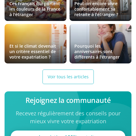
Ces Français qui portent
Peut-on encore vivre
les couleurs de la France
confortablement sa
à l'étranger
retraite à l'étranger ?
Et si le climat devenait
Pourquoi les
un critère essentiel de
anniversaires sont
votre expatriation ?
différents à l'étranger
Voir tous les articles
Rejoignez la communauté
Recevez régulièrement des conseils pour
mieux vivre votre expatriation