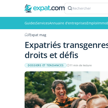
Rechercher
Guides
Services
Annuaire d'entreprises
Emploi
Immob
/
Expat mag
Expatriés transgenres
droits et défis
DOSSIERS ET TENDANCES
11 min de lecture