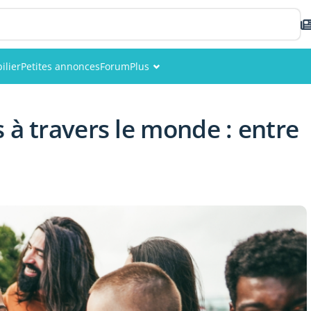
ilier
Petites annonces
Forum
Plus
Événements
 à travers le monde : entre
Membres
Photos