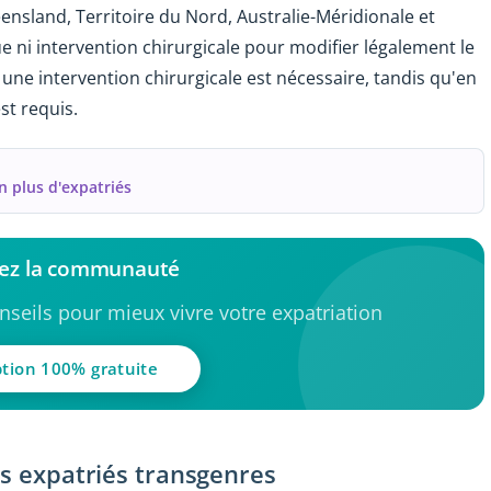
Queensland, Territoire du Nord, Australie-Méridionale et
e ni intervention chirurgicale pour modifier légalement le
une intervention chirurgicale est nécessaire, tandis qu'en
st requis.
n plus d'expatriés
nez la communauté
seils pour mieux vivre votre expatriation
ption 100% gratuite
es expatriés transgenres