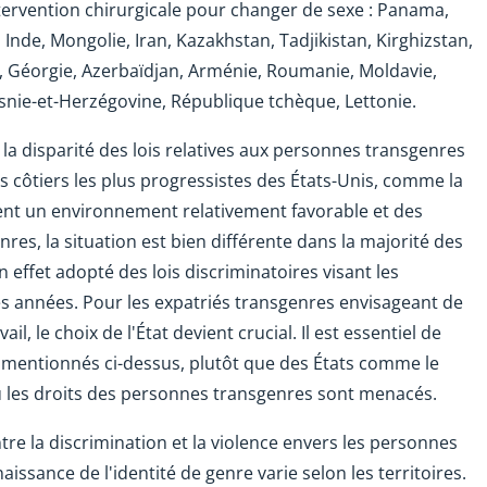
intervention chirurgicale pour changer de sexe : Panama,
 Inde, Mongolie, Iran, Kazakhstan, Tadjikistan, Kirghizstan,
an, Géorgie, Azerbaïdjan, Arménie, Roumanie, Moldavie,
ie-et-Herzégovine, République tchèque, Lettonie.
r la disparité des lois relatives aux personnes transgenres
tats côtiers les plus progressistes des États-Unis, comme la
rent un environnement relativement favorable et des
es, la situation est bien différente dans la majorité des
 effet adopté des lois discriminatoires visant les
s années. Pour les expatriés transgenres envisageant de
l, le choix de l'État devient crucial. Il est essentiel de
ux mentionnés ci-dessus, plutôt que des États comme le
où les droits des personnes transgenres sont menacés.
ntre la discrimination et la violence envers les personnes
issance de l'identité de genre varie selon les territoires.