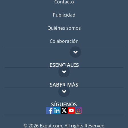
Contacto
Publicidad
Quiénes somos
Colaboración
ESENCIALES
Foro para expatriados
SABER MÁS
Guía para expatriados
FAQ
Trabajos en el extranjero
SÍGUENOS
Expertos
© 2026 Expat.com, All rights Reserved