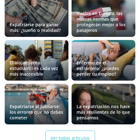
Vuelos en Europa: las
nuevas normas que
Expatriarse para ganar
protegerán mejor a los
más: ¿sueño o realidad?
pasajeros
El alojamiento
Enfermo en el
estudiantil es cada vez
extranjero: ¿puedes
más inaccesible
perder tu empleo?
Expatriarse al jubilarse:
La expatriación nos hace
los errores que no debes
más resilientes de lo que
cometer
pensamos
Ver todos artículos