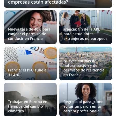
empresas están afectadas?
Nueva tasa de 40 € para
Francia: fin de la APL
canjear el permiso de
para estudiantes
conducir en Francia
extranjeros no europeos
Nuevas normas de
naturalización y de
Francia: el PFU sube al
permisos de residencia
31,4 %
en Francia
Trabajar en Europa en
Regreso al país: ¿cómo
tiempos del cambio
evitar un parón en tu
climático
carrera profesional?