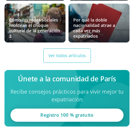
Cómo las redes sociales
Por qué la doble
moldean el choque
nacionalidad atrae a
cultural de la generación
cada vez más
Z
expatriados
Ver todos artículos
Únete a la comunidad de París
Recibe consejos prácticos para vivir mejor tu
expatriación
Registro 100 % gratuito