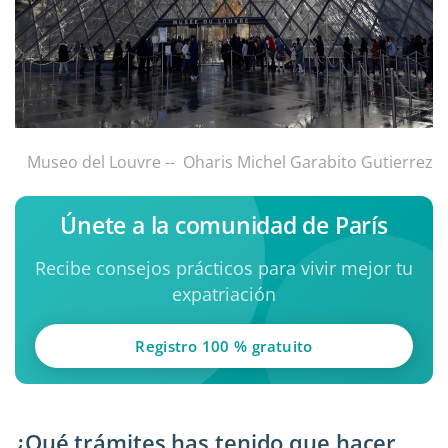
Museo del Louvre -- Oharis Michel Garabito Gutierrez
Únete a la comunidad de París
Recibe consejos prácticos para vivir mejor tu
expatriación
Registro 100 % gratuito
¿Qué trámites has tenido que hacer