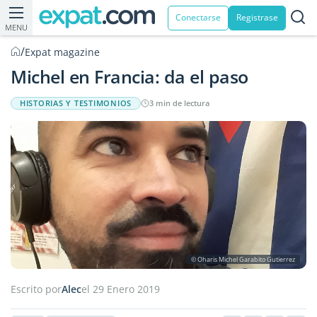
Conectarse
Registrase
MENU
/
Expat magazine
Michel en Francia: da el paso
HISTORIAS Y TESTIMONIOS
3 min de lectura
© Oharis Michel Garabito Gutierrez
Escrito por
Alec
el 29 Enero 2019