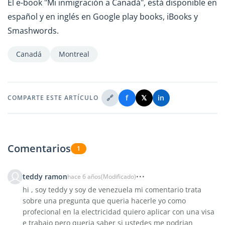
El e-book "Mi inmigración a Canadá", está disponible en
español y en inglés en Google play books, iBooks y
Smashwords.
Canadá
Montreal
🔗
f
𝕏
in
COMPARTE ESTE ARTÍCULO
Comentarios
1
teddy ramon
hace 6 años
(Modificado)
hi , soy teddy y soy de venezuela mi comentario trata
sobre una pregunta que queria hacerle yo como
profecional en la electricidad quiero aplicar con una visa
e trabajo pero queria saber si ustedes me podrian