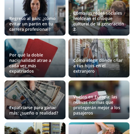
Cómo las redes sociales
Regreso al país: ¿cómo
moldean el choque
evitar un parón en tu
cultural de la generación
carrera profesional?
Z
Por qué la doble
nacionalidad atrae a
Cómo elegir dónde criar
cada vez más
a tus hijos en el
expatriados
extranjero
Vuelos en Europa: las
nuevas normas que
Expatriarse para ganar
protegerán mejor a los
más: ¿sueño o realidad?
pasajeros