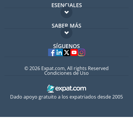
ESENCIALES
Foro para expatriados
SABER MÁS
Guía para expatriados
FAQ
Trabajos en el extranjero
SÍGUENOS
Expertos
© 2026 Expat.com, All rights Reserved
Condiciones de Uso
Dado apoyo gratuito a los expatriados desde 2005