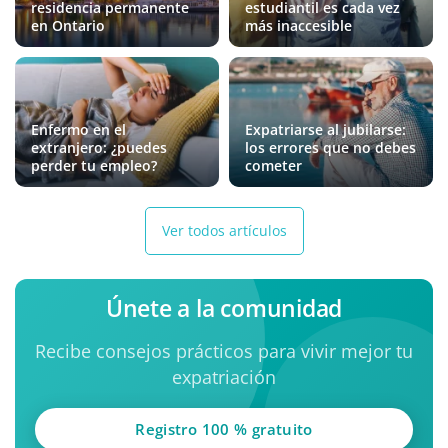
residencia permanente
estudiantil es cada vez
en Ontario
más inaccesible
Enfermo en el
Expatriarse al jubilarse:
extranjero: ¿puedes
los errores que no debes
perder tu empleo?
cometer
Ver todos artículos
Únete a la comunidad
Recibe consejos prácticos para vivir mejor tu
expatriación
Registro 100 % gratuito