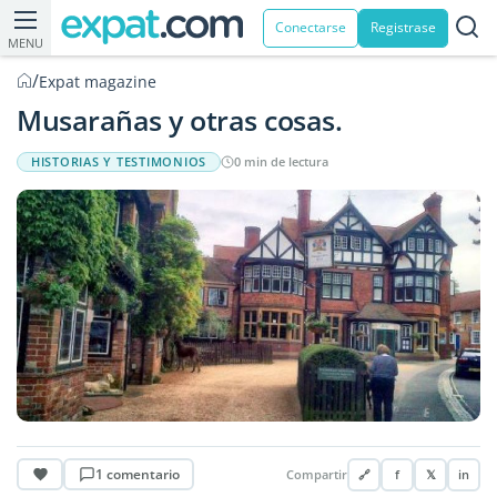
Conectarse
Registrase
MENU
/
Expat magazine
Musarañas y otras cosas.
HISTORIAS Y TESTIMONIOS
0 min de lectura
1 comentario
Compartir
🔗
f
𝕏
in