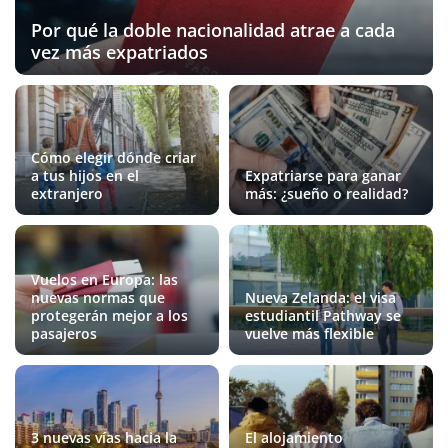
Por qué la doble nacionalidad atrae a cada
vez más expatriados
Cómo elegir dónde criar
a tus hijos en el
Expatriarse para ganar
extranjero
más: ¿sueño o realidad?
Vuelos en Europa: las
nuevas normas que
Nueva Zelanda: el visa
protegerán mejor a los
estudiantil Pathway se
pasajeros
vuelve más flexible
3 nuevas vías hacia la
El alojamiento