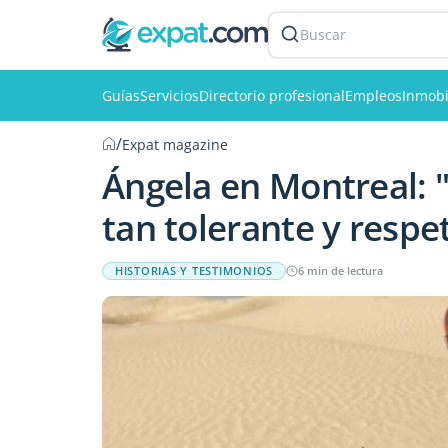
Buscar
Guías
Servicios
Directorio profesional
Empleos
Inmobi
/
Expat magazine
Ángela en Montreal: "
tan tolerante y respe
HISTORIAS Y TESTIMONIOS
6 min de lectura