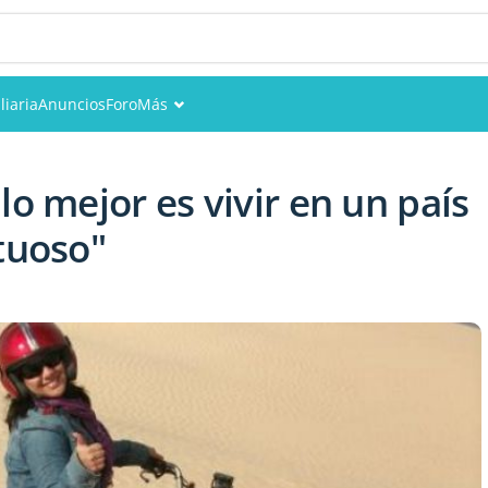
liaria
Anuncios
Foro
Más
Eventos
lo mejor es vivir en un país
Miembros
tuoso"
Fotos