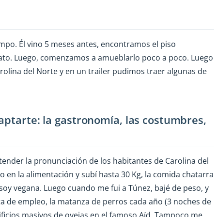
mpo. Él vino 5 meses antes, encontramos el piso
trato. Luego, comenzamos a amueblarlo poco a poco. Luego
rolina del Norte y en un trailer pudimos traer algunas de
aptarte: la gastronomía, las costumbres,
ntender la pronunciación de los habitantes de Carolina del
o en la alimentación y subí hasta 30 Kg, la comida chatarra
oy vegana. Luego cuando me fui a Túnez, bajé de peso, y
lta de empleo, la matanza de perros cada año (3 noches de
acrificios masivos de ovejas en el famoso Aïd. Tampoco me