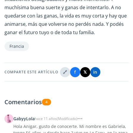
muchísima buena suerte y ganas de intentarlo. A no
quedarse con las ganas, la vida es muy corta y hay que
animarse, más que volverse no perdés nada. Y podés
ganar el futuro tuyo o de toda tu familia.
Francia
🔗
f
𝕏
in
COMPARTE ESTE ARTÍCULO
Comentarios
4
GabyyLola
hace 11 años
(Modificado)
Hola Anigar, gusto de conocerte. Mi nombre es Gabriela,
tengo 56 años, y desde hace 2 vivo en Le Faou, en la zona