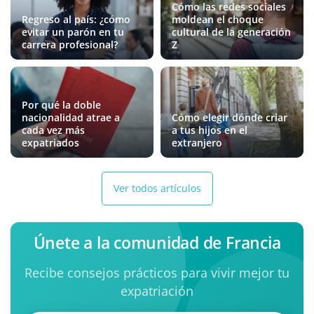
Cómo las redes sociales
Regreso al país: ¿cómo
moldean el choque
evitar un parón en tu
cultural de la generación
carrera profesional?
Z
Por qué la doble
nacionalidad atrae a
Cómo elegir dónde criar
cada vez más
a tus hijos en el
expatriados
extranjero
Ver todos artículos
Únete a la comunidad de Francia
Recibe consejos prácticos para vivir mejor tu
expatriación