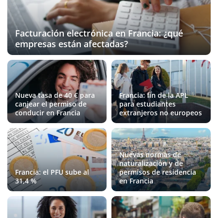
Facturación electrónica en Francia: ¿qué
empresas están afectadas?
Nueva tasa de 40 € para
Francia: fin de la APL
canjear el permiso de
para estudiantes
conducir en Francia
extranjeros no europeos
Nuevas normas de
naturalización y de
Francia: el PFU sube al
permisos de residencia
31,4 %
en Francia