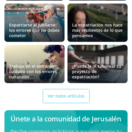
Expatriarse al jubilarse:
La expatriación nos hace
los errores que no debes
más resilientes de lo que
cometer
pensamos
Trabajo en el extranjero:
¿Puede la IA sabotear tu
cuidado con los errores
proyecto de
culturales
expatriación?
Ver todos artículos
Únete a la comunidad de Jerusalén
Recibe consejos prácticos para vivir mejor tu