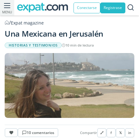
Conectarse
Registrase
MENU
/
Expat magazine
Una Mexicana en Jerusalén
HISTORIAS Y TESTIMONIOS
10 min de lectura
10 comentarios
Compartir
🔗
f
𝕏
in