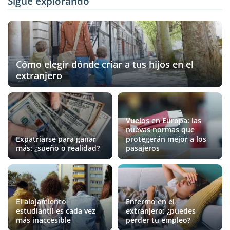
Sigue explorando
Cómo elegir dónde criar a tus hijos en el
extranjero
Vuelos en Europa: las
nuevas normas que
Expatriarse para ganar
protegerán mejor a los
más: ¿sueño o realidad?
pasajeros
El alojamiento
Enfermo en el
estudiantil es cada vez
extranjero: ¿puedes
más inaccesible
perder tu empleo?