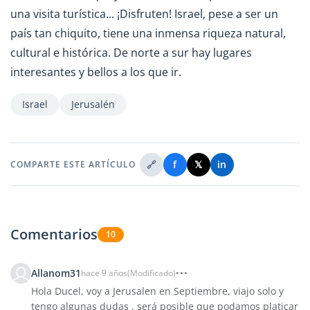
una visita turística... ¡Disfruten! Israel, pese a ser un
país tan chiquito, tiene una inmensa riqueza natural,
cultural e histórica. De norte a sur hay lugares
interesantes y bellos a los que ir.
Israel
Jerusalén
🔗
f
𝕏
in
COMPARTE ESTE ARTÍCULO
Comentarios
10
Allanom31
hace 9 años
(Modificado)
Hola Ducel, voy a Jerusalen en Septiembre, viajo solo y
tengo algunas dudas , será posible que podamos platicar