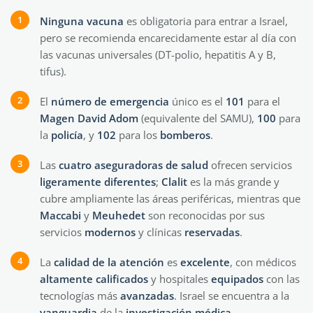
Ninguna vacuna
es obligatoria para entrar a Israel,
pero se recomienda encarecidamente estar al día con
las vacunas universales (DT-polio, hepatitis A y B,
tifus).
El
número de emergencia
único es el
101
para el
Magen David Adom
(equivalente del SAMU),
100
para
la
policía
, y
102
para los
bomberos
.
Las
cuatro aseguradoras de salud
ofrecen servicios
ligeramente
diferentes
;
Clalit
es la más grande y
cubre ampliamente las áreas periféricas, mientras que
Maccabi
y
Meuhedet
son reconocidas por sus
servicios
modernos
y clínicas
reservadas
.
La
calidad de la atención
es
excelente
, con médicos
altamente
calificados
y hospitales
equipados
con las
tecnologías más
avanzadas
. Israel se encuentra a la
vanguardia
de la
investigación médica
,