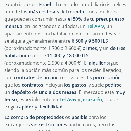
expatriados en
Israel
. El mercado inmobiliario israelí es
uno de los
más
costosos
del
mundo
, con alquileres
que pueden consumir hasta
el 50%
de
tu presupuesto
mensual
en las grandes ciudades. En
Tel Aviv
, un
apartamento de una habitación en un barrio deseado
se alquila generalmente entre
6 500 y 9 500 ILS
(aproximadamente 1 700 a 2 600 €)
al
mes
, y un
de tres
habitaciones
entre
11 000 y 18 000 ILS
(aproximadamente 2 900 a 4 900 €). El
alquiler
sigue
siendo la opción más común para los recién llegados,
con
contratos
de un año
renovables. Es
poco común
que los
contratos
incluyan
los gastos
, y suele
pedirse
un
depósito
de
uno a dos meses
. El mercado está
muy
tenso
, especialmente en
Tel Aviv
y
Jerusalén
, lo que
exige
rapidez
y
flexibilidad
.
La compra de propiedades
es
posible
para los
extranjeros
sin
restricciones
particulares, pero los