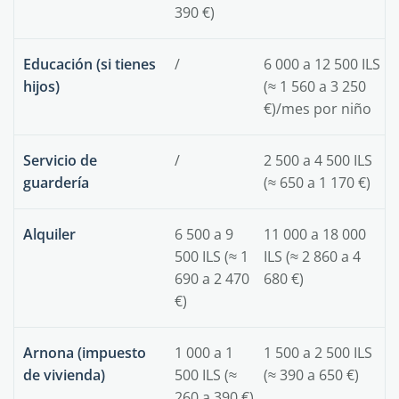
390 €)
Educación
(si tienes
/
6 000 a 12 500 ILS
hijos)
(≈ 1 560 a 3 250
€)/mes por niño
Servicio de
/
2 500 a 4 500 ILS
guardería
(≈ 650 a 1 170 €)
Alquiler
6 500 a 9
11 000 a 18 000
500 ILS (≈ 1
ILS (≈ 2 860 a 4
690 a 2 470
680 €)
€)
Arnona
(impuesto
1 000 a 1
1 500 a 2 500 ILS
de vivienda)
500 ILS (≈
(≈ 390 a 650 €)
260 a 390 €)