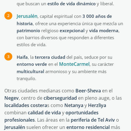
que buscan un
estilo de vida dinámico
y liberal.
Jerusalén
, capital espiritual con
3 000 años de
historia
, ofrece una experiencia única que mezcla un
patrimonio
religioso
excepcional
y
vida
moderna
,
con barrios diversos que responden a diferentes
estilos de vida.
Haifa
, la
tercera
ciudad
del país, seduce por su
MonteCarmel
entorno verde
en el
, su carácter
multicultural
armonioso y su ambiente más
tranquilo.
Otras ciudades medianas como
Beer-Sheva
en el
Negev
, centro de
ciberseguridad
en pleno auge, o las
localidades
costera
s como
Netanya
y
Herzliya
combinan
calidad de vida
y
oportunidades
profesionales
. Las áreas en la
periferia de Tel Aviv
o
Jerusalén
suelen ofrecer un
entorno
residencial
más