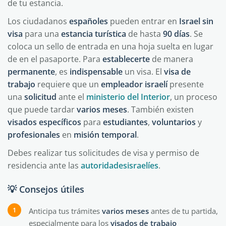
de tu estancia.
Los ciudadanos
españoles
pueden entrar en
Israel
sin
visa
para una
estancia
turística
de hasta
90
días
. Se
coloca un sello de entrada en una hoja suelta en lugar
de en el pasaporte. Para
establecerte
de manera
permanente
, es
indispensable
un visa. El
visa de
trabajo
requiere que un
empleador
israelí
presente
una
solicitud
ante el
ministerio del Interior
, un proceso
que puede tardar
varios
meses
. También existen
visados
específicos
para
estudiantes
,
voluntarios
y
profesionales
en
misión
temporal
.
Debes realizar tus solicitudes de visa y permiso de
residencia ante las
autoridades
israelíes
.
💡 Consejos útiles
Anticipa tus trámites
varios
meses
antes de tu partida,
especialmente para los
visados de trabajo