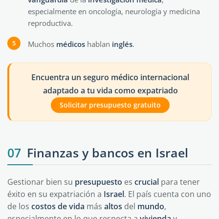
especialmente en oncología, neurología y medicina
reproductiva.
Muchos
médicos
hablan
inglés
.
Encuentra un seguro médico internacional
adaptado a tu vida como expatriado
Solicitar presupuesto gratuito
07
Finanzas y bancos en Israel
Gestionar bien su
presupuesto
es
crucial
para tener
éxito en su expatriación a
Israel
. El país cuenta con uno
de los
costos de vida
más
altos
del
mundo
,
especialmente en lo que respecta a
vivienda
y