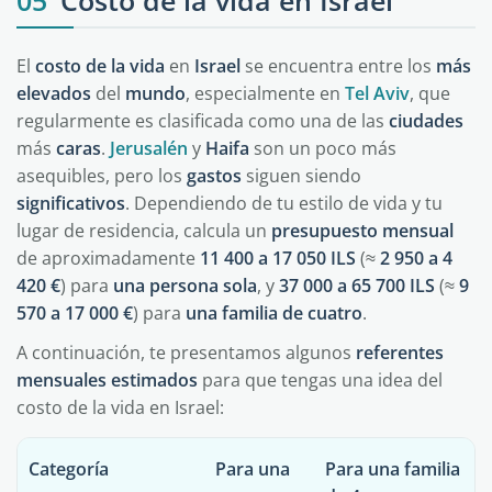
05
Costo de la vida en Israel
El
costo
de
la
vida
en
Israel
se encuentra entre los
más
elevados
del
mundo
, especialmente en
Tel Aviv
, que
regularmente es clasificada como una de las
ciudades
más
caras
.
Jerusalén
y
Haifa
son un poco más
asequibles, pero los
gastos
siguen siendo
significativos
. Dependiendo de tu estilo de vida y tu
lugar de residencia, calcula un
presupuesto
mensual
de aproximadamente
11 400 a 17 050 ILS
(≈
2 950 a 4
420 €
) para
una persona sola
, y
37 000 a 65 700 ILS
(≈
9
570 a 17 000 €
) para
una familia de cuatro
.
A continuación, te presentamos algunos
referentes
mensuales
estimados
para que tengas una idea del
costo de la vida en Israel:
Categoría
Para una
Para una familia