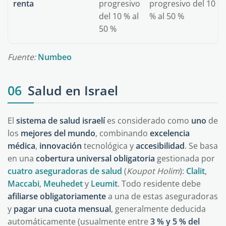
renta
progresivo
progresivo del 10
del 10 % al
% al 50 %
50 %
Fuente:
Numbeo
06
Salud en Israel
El
sistema de salud israelí
es considerado como
uno
de
los
mejores
del
mundo
, combinando
excelencia
médica
,
innovación
tecnológica y
accesibilidad
. Se basa
en una
cobertura universal obligatoria
gestionada por
cuatro aseguradoras de salud
(
Koupot Holim
):
Clalit
,
Maccabi
,
Meuhedet
y
Leumit
. Todo residente debe
afiliarse obligatoriamente
a una de estas aseguradoras
y
pagar una cuota mensual
, generalmente deducida
automáticamente (usualmente entre
3 % y 5 % del