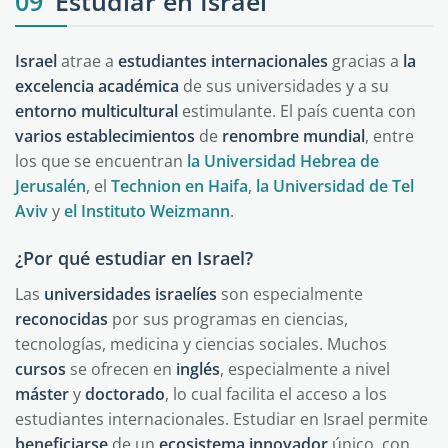
09
Estudiar en Israel
Israel
atrae a
estudiantes internacionales
gracias a
la
excelencia
académica
de sus universidades y a su
entorno
multicultural
estimulante. El país cuenta con
varios
establecimientos
de
renombre
mundial
, entre
los que se encuentran
la Universidad Hebrea de
Jerusalén
, el
Technion en Haifa
,
la Universidad de Tel
Aviv
y
el Instituto Weizmann
.
¿Por qué estudiar en Israel?
Las
universidades
israelíes
son especialmente
reconocidas
por sus programas en ciencias,
tecnologías, medicina y ciencias sociales. Muchos
cursos
se ofrecen en
inglés
, especialmente a nivel
máster
y
doctorado
, lo cual facilita el acceso a los
estudiantes internacionales. Estudiar en Israel permite
beneficiarse
de un
ecosistema
innovador
único, con