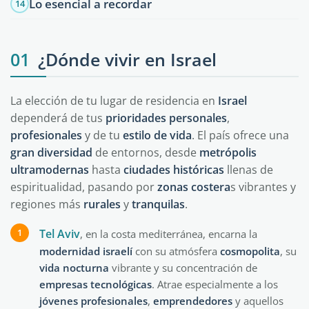
Lo esencial a recordar
14
01
¿Dónde vivir en Israel
La elección de tu lugar de residencia en
Israel
dependerá de tus
prioridades
personales
,
profesionales
y de tu
estilo de vida
. El país ofrece una
gran
diversidad
de entornos, desde
metrópolis
ultramodernas
hasta
ciudades
históricas
llenas de
espiritualidad, pasando por
zonas
costera
s vibrantes y
regiones más
rurales
y
tranquilas
.
Tel Aviv
, en la costa mediterránea, encarna la
modernidad
israelí
con su atmósfera
cosmopolita
, su
vida
nocturna
vibrante y su concentración de
empresas
tecnológicas
. Atrae especialmente a los
jóvenes
profesionales
,
emprendedores
y aquellos