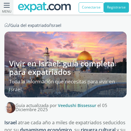
Conectarse
Registrarse
MENU
/
/
Guía del expatriado
Israel
Vivir en Israel: guía completa
para expatriados
Toda la información que necesitas para vivir en
Israel.
Guía actualizada por
Veedushi Bissessur
el 05
Diciembre 2025
Israel
atrae cada año a miles de expatriados seducidos
por su
dynamismo
económico
, su
riqueza
cultural
y su