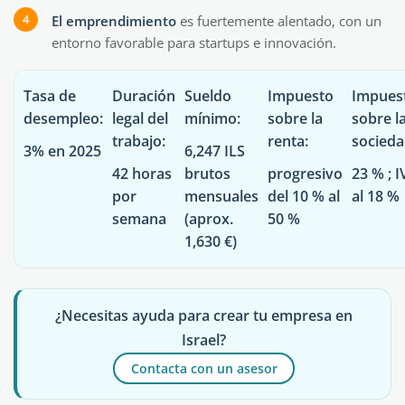
El emprendimiento
es fuertemente alentado, con un
entorno favorable para startups e innovación.
Tasa de
Duración
Sueldo
Impuesto
Impues
desempleo
:
legal del
mínimo
:
sobre la
sobre l
trabajo
:
renta
:
socied
3% en 2025
6,247 ILS
42 horas
brutos
progresivo
23 % ; 
por
mensuales
del 10 % al
al 18 %
semana
(aprox.
50 %
1,630 €)
¿Necesitas ayuda para crear tu empresa en
Israel?
Contacta con un asesor