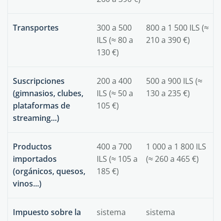
Transportes
300 a 500
800 a 1 500 ILS (≈
ILS (≈ 80 a
210 a 390 €)
130 €)
Suscripciones
200 a 400
500 a 900 ILS (≈
(gimnasios, clubes,
ILS (≈ 50 a
130 a 235 €)
plataformas de
105 €)
streaming...)
Productos
400 a 700
1 000 a 1 800 ILS
importados
ILS (≈ 105 a
(≈ 260 a 465 €)
(orgánicos, quesos,
185 €)
vinos...)
Impuesto sobre la
sistema
sistema