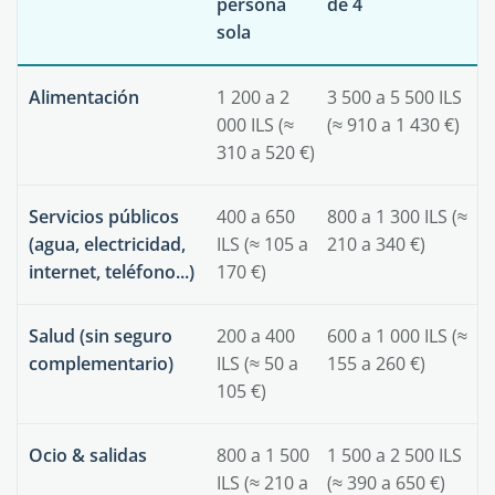
persona
de 4
sola
Alimentación
1 200 a 2
3 500 a 5 500 ILS
000 ILS (≈
(≈ 910 a 1 430 €)
310 a 520 €)
Servicios
públicos
400 a 650
800 a 1 300 ILS (≈
(agua, electricidad,
ILS (≈ 105 a
210 a 340 €)
internet, teléfono...)
170 €)
Salud
(sin seguro
200 a 400
600 a 1 000 ILS (≈
complementario)
ILS (≈ 50 a
155 a 260 €)
105 €)
Ocio & salidas
800 a 1 500
1 500 a 2 500 ILS
ILS (≈ 210 a
(≈ 390 a 650 €)