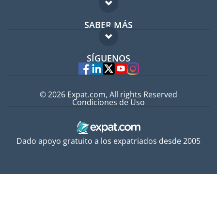
Foro para expatriados
SABER MÁS
Guía para expatriados
FAQ
Trabajos en el extranjero
SÍGUENOS
Expertos
© 2026 Expat.com, All rights Reserved
Condiciones de Uso
Dado apoyo gratuito a los expatriados desde 2005