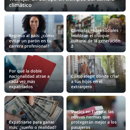
climático
Cómo las redes sociales
Regreso al país: ¿cómo
moldean el choque
evitar un parón en tu
cultural de la generación
carrera profesional?
Z
Por qué la doble
nacionalidad atrae a
Cómo elegir dónde criar
cada vez más
a tus hijos en el
expatriados
extranjero
Vuelos en Europa: las
nuevas normas que
Expatriarse para ganar
protegerán mejor a los
más: ¿sueño o realidad?
pasajeros