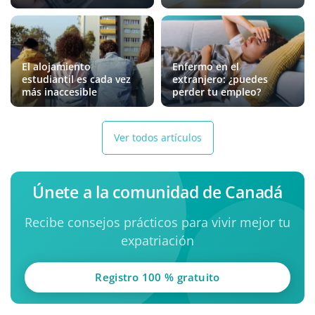
El alojamiento
Enfermo en el
estudiantil es cada vez
extranjero: ¿puedes
más inaccesible
perder tu empleo?
Ver todos artículos
Únete a la comunidad de Canadá
Recibe consejos prácticos para vivir mejor tu
expatriación
Registro 100 % gratuito