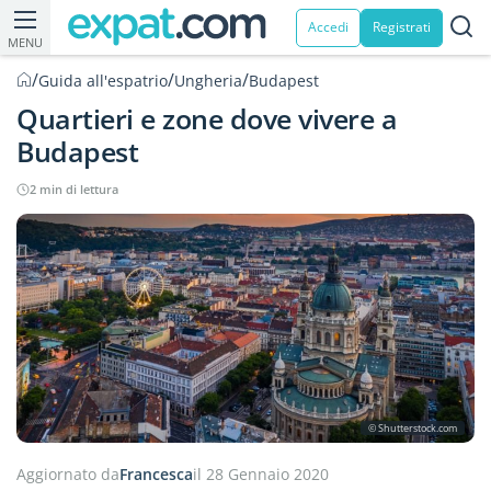
Accedi
Registrati
MENU
/
/
/
Guida all'espatrio
Ungheria
Budapest
Quartieri e zone dove vivere a
Budapest
2 min di lettura
© Shutterstock.com
Aggiornato da
Francesca
il 28 Gennaio 2020