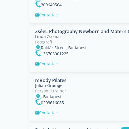
309640564
Contattaci
ZséeL Photography Newborn and Materni
Linda Zsolnai
Fotografi
Raktár Street, Budapest
+36706001225
Contattaci
mBody Pilates
Julian Grainger
Personal trainer
, Budapest
0203616085
Contattaci