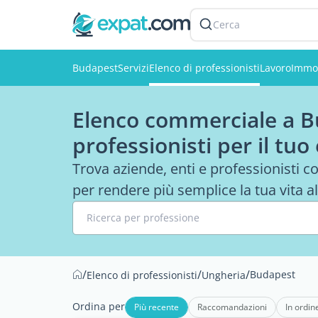
Cerca
Budapest
Servizi
Elenco di professionisti
Lavoro
Immob
Elenco commerciale a Bu
professionisti per il tuo
Trova aziende, enti e professionisti co
per rendere più semplice la tua vita al
Ricerca per professione
/
/
/
Budapest
Elenco di professionisti
Ungheria
Ordina per
Più recente
Raccomandazioni
In ordin