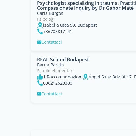
Psychologist specializing in trauma. Practit
Compassionate Inquiry by Dr Gabor Maté
Carla Burgos
Psicologi
izabella utca 90, Budapest
+36708817141
Contattaci
REAL School Budapest
Barna Barath
Scuole elementari
1 Raccomandazioni
Ángel Sanz Briz út 17, B
006212620380
Contattaci