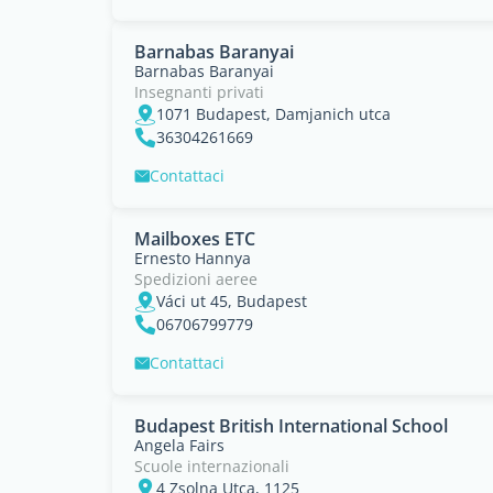
Barnabas Baranyai
Barnabas Baranyai
Insegnanti privati
1071 Budapest, Damjanich utca
36304261669
Contattaci
Mailboxes ETC
Ernesto Hannya
Spedizioni aeree
Váci ut 45, Budapest
06706799779
Contattaci
Budapest British International School
Angela Fairs
Scuole internazionali
4 Zsolna Utca, 1125