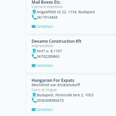
Mail Boxes Etc.
Corriere espresso
Angyalföldi út 22, 1134, Budapest
3617014404
Contattaci
Devame Construction Kft
Imprenditori
Fert? u. 8,1107
36702289865
Contattaci
Hungarian For Expats
Mechthild von Knobelsdorff
Corsi di lingue
Budapest, Ferenciek tere 2, 1053
0036308985673
Contattaci