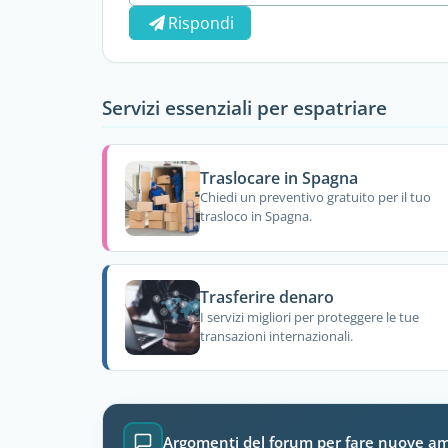
Rispondi
Servizi essenziali per espatriare
Traslocare in Spagna
Chiedi un preventivo gratuito per il tuo
trasloco in Spagna.
Trasferire denaro
I servizi migliori per proteggere le tue
transazioni internazionali.
Argomenti del forum per fare nuove am