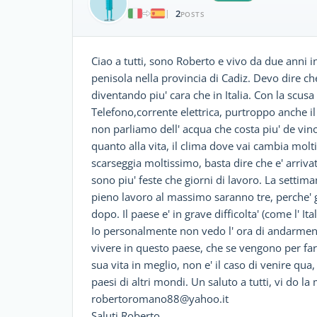
2
|
POSTS
Ciao a tutti, sono Roberto e vivo da due anni in
penisola nella provincia di Cadiz. Devo dire che 
diventando piu' cara che in Italia. Con la scusa 
Telefono,corrente elettrica, purtroppo anche i
non parliamo dell' acqua che costa piu' de vin
quanto alla vita, il clima dove vai cambia molt
scarseggia moltissimo, basta dire che e' arrivato
sono piu' feste che giorni di lavoro. La settima
pieno lavoro al massimo saranno tre, perche' gl
dopo. Il paese e' in grave difficolta' (come l' I
Io personalmente non vedo l' ora di andarmene
vivere in questo paese, che se vengono per far
sua vita in meglio, non e' il caso di venire qu
paesi di altri mondi. Un saluto a tutti, vi do l
robertoromano88@yahoo.it
Saluti Roberto