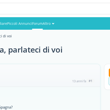
iare
Piccoli Annunci
Forum
Altro
Eventi
i di voi
Utenti
, parlateci di voi
Foto
#1
13 anni fa
 Spagna?