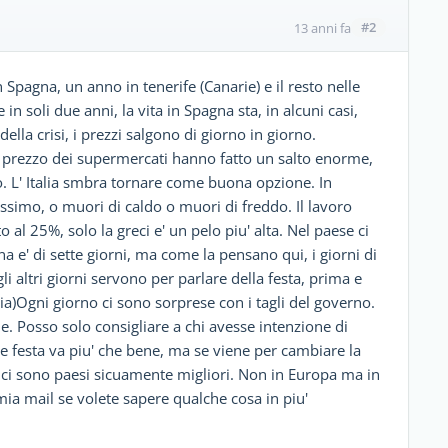
#2
13 anni fa
 Spagna, un anno in tenerife (Canarie) e il resto nelle
in soli due anni, la vita in Spagna sta, in alcuni casi,
della crisi, i prezzi salgono di giorno in giorno.
l prezzo dei supermercati hanno fatto un salto enorme,
o. L' Italia smbra tornare come buona opzione. In
issimo, o muori di caldo o muori di freddo. Il lavoro
 al 25%, solo la greci e' un pelo piu' alta. Nel paese ci
na e' di sette giorni, ma come la pensano qui, i giorni di
i altri giorni servono per parlare della festa, prima e
talia)Ogni giorno ci sono sorprese con i tagli del governo.
. Posso solo consigliare a chi avesse intenzione di
e festa va piu' che bene, ma se viene per cambiare la
a, ci sono paesi sicuamente migliori. Non in Europa ma in
a mia mail se volete sapere qualche cosa in piu'