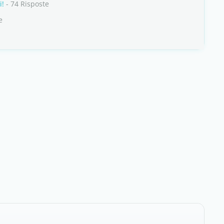
i!
- 74 Risposte
e