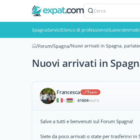
Cerca
Spagna
Servizi
Elenco di professionisti
Lavoro
Immobil
/
/
/
Nuovi arrivati in Spagna, parlatec
Forum
Spagna
Nuovi arrivati in Spagna
Francesca
Team
61604
|
POSTS
Salve a tutti e benvenuti sul Forum Spagna!
Siete da poco arrivati o state per trasferirvi in