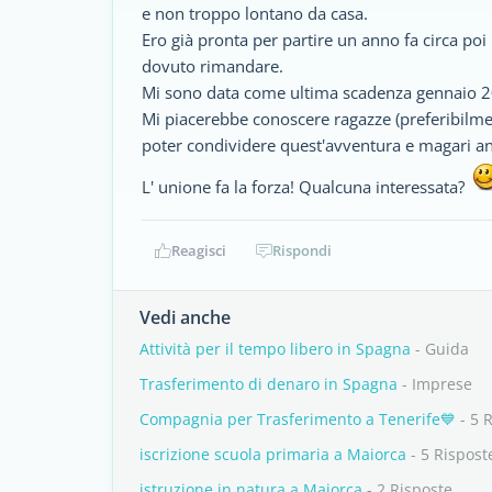
e non troppo lontano da casa.
Ero già pronta per partire un anno fa circa poi
dovuto rimandare.
Mi sono data come ultima scadenza gennaio 20
Mi piacerebbe conoscere ragazze (preferibilme
poter condividere quest'avventura e magari anc
L' unione fa la forza! Qualcuna interessata?
Reagisci
Rispondi
Vedi anche
Attività per il tempo libero in Spagna
- Guida
Trasferimento di denaro in Spagna
- Imprese
Compagnia per Trasferimento a Tenerife💙
- 5 
iscrizione scuola primaria a Maiorca
- 5 Rispost
istruzione in natura a Maiorca
- 2 Risposte