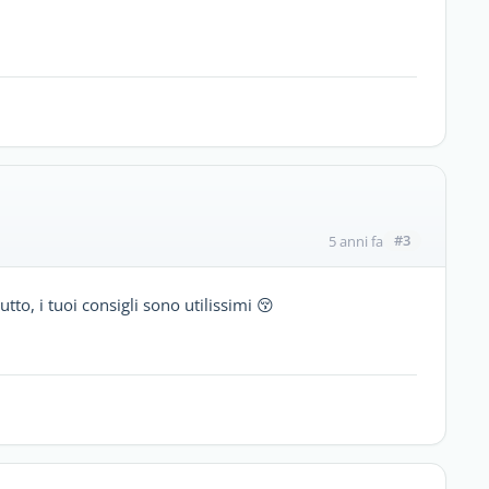
#3
5 anni fa
to, i tuoi consigli sono utilissimi 😚