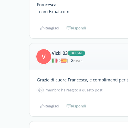
Francesca
Team Expat.com
Reagisci
Rispondi
Vicki 03
Utente
V
2
|
POSTS
Grazie di cuore Francesca, e complimenti per tut
👍
1 membro ha reagito a questo post
Reagisci
Rispondi