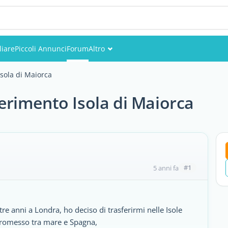
iare
Piccoli Annunci
Forum
Altro
Eventi
sola di Maiorca
Utenti
rimento Isola di Maiorca
Foto
#1
5 anni fa
e anni a Londra, ho deciso di trasferirmi nelle Isole
promesso tra mare e Spagna,