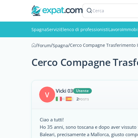
Cerca
Spagna
Servizi
Elenco di professionisti
Lavoro
Immobil
/
/
/
Cerco Compagne Trasferimento I
Forum
Spagna
Cerco Compagne Trasfe
Vicki 03
Utente
V
2
|
POSTS
Ciao a tutti!
Ho 35 anni, sono toscana e dopo aver vissuto tr
Baleari, precisamente a Mallorca, giusto com