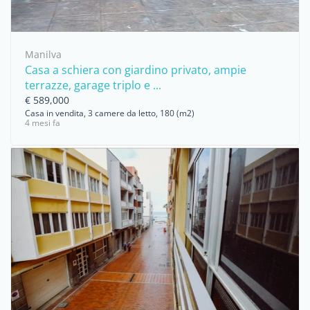
Manilva
Casa a schiera con giardino privato, ampie
terrazze, garage triplo e ...
€ 589,000
Casa in vendita, 3 camere da letto, 180 (m2)
4 mesi fa