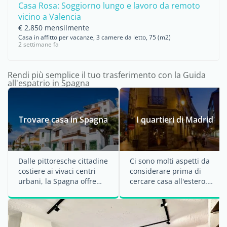
Casa Rosa: Soggiorno lungo e lavoro da remoto
vicino a Valencia
€ 2,850 mensilmente
Casa in affitto per vacanze, 3 camere da letto, 75 (m2)
2 settimane fa
Rendi più semplice il tuo trasferimento con la Guida
all'espatrio in Spagna
Trovare casa in Spagna
I quartieri di Madrid
Dalle pittoresche cittadine
Ci sono molti aspetti da
costiere ai vivaci centri
considerare prima di
urbani, la Spagna offre
cercare casa all'estero.
un'ampia gamma di
L'opzione ideale sarebbe
opzioni per ...
quella di ...