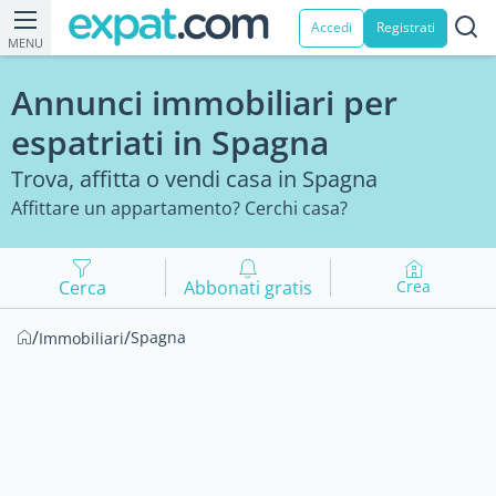
Accedi
Registrati
MENU
Annunci immobiliari per
espatriati in Spagna
Trova, affitta o vendi casa in Spagna
Affittare un appartamento? Cerchi casa?
Cerca
Abbonati gratis
Crea
/
/
Spagna
Immobiliari