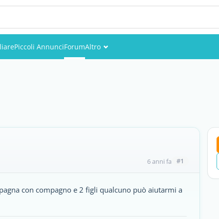
iare
Piccoli Annunci
Forum
Altro
Eventi
Utenti
Foto
#1
6 anni fa
Spagna con compagno e 2 figli qualcuno può aiutarmi a