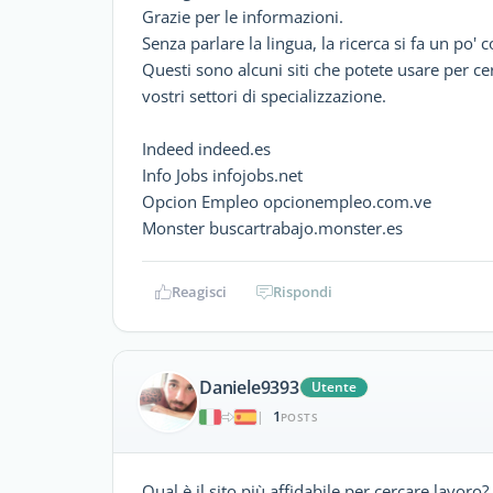
Grazie per le informazioni.
Senza parlare la lingua, la ricerca si fa un po'
Questi sono alcuni siti che potete usare per c
vostri settori di specializzazione.
Indeed indeed.es
Info Jobs infojobs.net
Opcion Empleo opcionempleo.com.ve
Monster buscartrabajo.monster.es
Reagisci
Rispondi
Daniele9393
Utente
1
|
POSTS
Qual è il sito più affidabile per cercare lavoro?