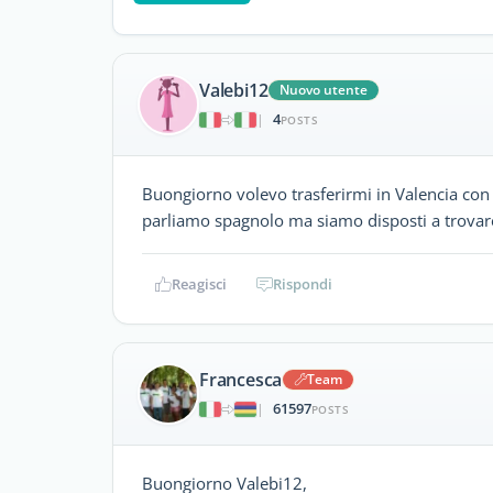
Valebi12
Nuovo utente
4
|
POSTS
Buongiorno volevo trasferirmi in Valencia con
parliamo spagnolo ma siamo disposti a trovare
Reagisci
Rispondi
Francesca
Team
61597
|
POSTS
Buongiorno Valebi12,