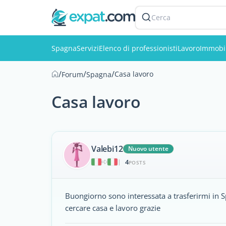
Cerca
Spagna
Servizi
Elenco di professionisti
Lavoro
Immobil
/
/
/
Casa lavoro
Forum
Spagna
Casa lavoro
Valebi12
Nuovo utente
4
|
POSTS
Buongiorno sono interessata a trasferirmi in 
cercare casa e lavoro grazie