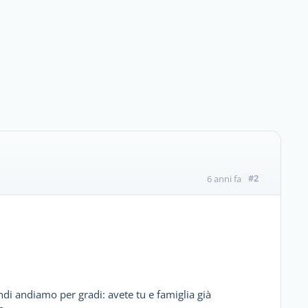
#2
6 anni fa
ndi andiamo per gradi: avete tu e famiglia già