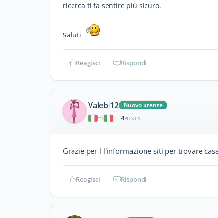
ricerca ti fa sentire più sicuro.
Saluti
Reagisci
Rispondi
Valebi12
Nuovo utente
4
|
POSTS
Grazie per l l'informazione siti per trovare cas
Reagisci
Rispondi