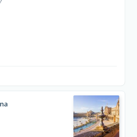
?
gna