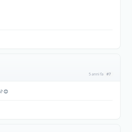
#7
5 anni fa
a? 😊