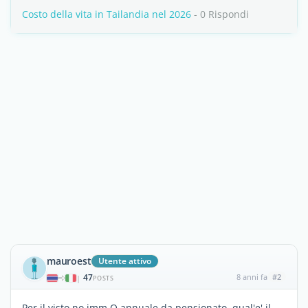
Costo della vita in Tailandia nel 2026
- 0 Rispondi
mauroest
Utente attivo
47
8 anni fa
#2
|
POSTS
Per il visto no imm O annuale da pensionato, qual'e' il