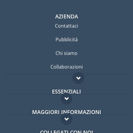
AZIENDA
Contattaci
Pubblicità
Chi siamo
Collaborazioni
ESSENZIALI
Forum per expat
MAGGIORI INFORMAZIONI
Guida per expat
Domande frequenti
Lavori all'estero
COLLEGATI CON NOI