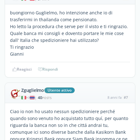
buongiorno Guglielmo, ho intenzione anche io di
trasferirmi in thailanda come pensionato.
Ho letto la procedura che serve per il visto e ti ringrazio.
Quale banca mi consigli e dovento portare le mie cose
dall' Italia che spedizioniere hai utilizzato?
Ti ringrazio
Gianni
Reagisci
Rispondi
Zguglielmo
Utente attivo
40
8 anni fa
#7
|
POSTS
Ciao io non ho usato nessun spedizioniere perché
quando sono venuto ho acquistato tutto quí, per quanto
riguarda la banca non so in che cittá andrai tu,
comunque ici sono diverse banche dalla Kasikorn Bank
oppure Kringsri Bank oppure Siam Bank insomma ce ne