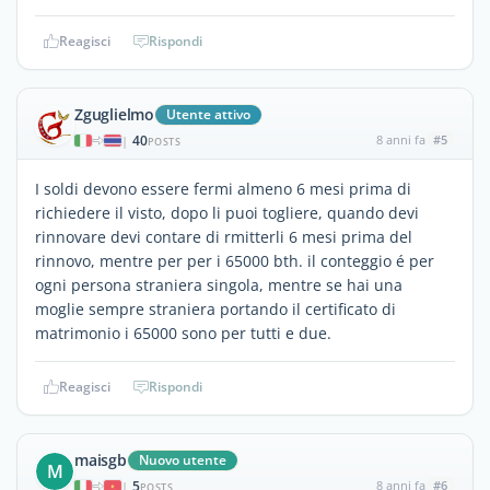
Reagisci
Rispondi
Zguglielmo
Utente attivo
40
8 anni fa
#5
|
POSTS
I soldi devono essere fermi almeno 6 mesi prima di
richiedere il visto, dopo li puoi togliere, quando devi
rinnovare devi contare di rmitterli 6 mesi prima del
rinnovo, mentre per per i 65000 bth. il conteggio é per
ogni persona straniera singola, mentre se hai una
moglie sempre straniera portando il certificato di
matrimonio i 65000 sono per tutti e due.
Reagisci
Rispondi
maisgb
Nuovo utente
M
5
8 anni fa
#6
|
POSTS