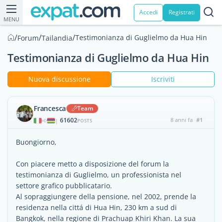
Accedi
Registrati
MENU
/
/
/
Testimonianza di Guglielmo da Hua Hin
Forum
Tailandia
Testimonianza di Guglielmo da Hua Hin
Nuova discussione
Iscriviti
Francesca
Team
61602
8 anni fa
#1
|
POSTS
Buongiorno,
Con piacere metto a disposizione del forum la
testimonianza di Guglielmo, un professionista nel
settore grafico pubblicatario.
Al sopraggiungere della pensione, nel 2002, prende la
residenza nella cittá di Hua Hin, 230 km a sud di
Bangkok, nella regione di Prachuap Khiri Khan. La sua