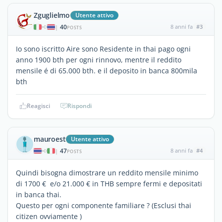
Zguglielmo
Utente attivo
40
8 anni fa
#3
|
POSTS
Io sono iscritto Aire sono Residente in thai pago ogni
anno 1900 bth per ogni rinnovo, mentre il reddito
mensile é di 65.000 bth. e il deposito in banca 800mila
bth
Reagisci
Rispondi
mauroest
Utente attivo
47
8 anni fa
#4
|
POSTS
Quindi bisogna dimostrare un reddito mensile minimo
di 1700 € e/o 21.000 € in THB sempre fermi e depositati
in banca thai.
Questo per ogni componente familiare ? (Esclusi thai
citizen ovviamente )