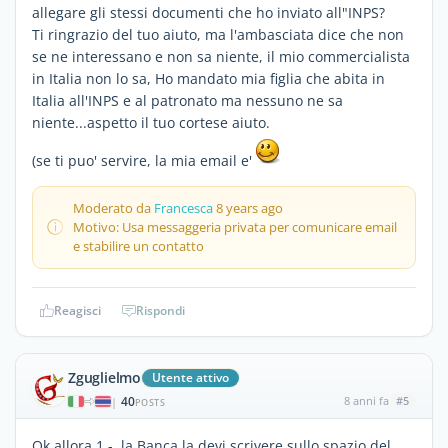
allegare gli stessi documenti che ho inviato all"INPS?
Ti ringrazio del tuo aiuto, ma l'ambasciata dice che non
se ne interessano e non sa niente, il mio commercialista
in Italia non lo sa, Ho mandato mia figlia che abita in
Italia all'INPS e al patronato ma nessuno ne sa
niente...aspetto il tuo cortese aiuto.
(se ti puo' servire, la mia email e'
Moderato da
Francesca
8 years ago
Motivo: Usa messaggeria privata per comunicare email
e stabilire un contatto
Reagisci
Rispondi
Zguglielmo
Utente attivo
40
8 anni fa
#5
|
POSTS
Ok allora 1 - la Banca la devi scrivere sullo spazio del