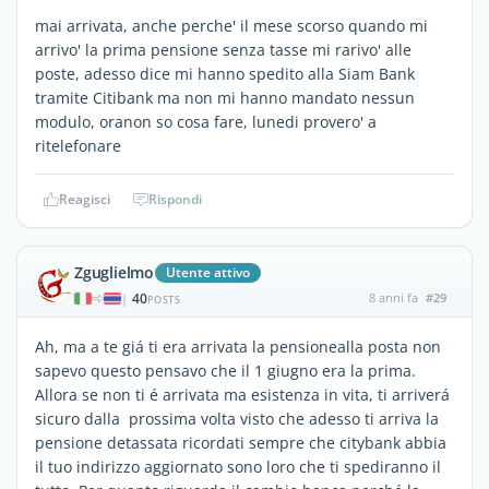
mai arrivata, anche perche' il mese scorso quando mi
arrivo' la prima pensione senza tasse mi rarivo' alle
poste, adesso dice mi hanno spedito alla Siam Bank
tramite Citibank ma non mi hanno mandato nessun
modulo, oranon so cosa fare, lunedi provero' a
ritelefonare
Reagisci
Rispondi
Zguglielmo
Utente attivo
40
8 anni fa
#29
|
POSTS
Ah, ma a te giá ti era arrivata la pensionealla posta non
sapevo questo pensavo che il 1 giugno era la prima.
Allora se non ti é arrivata ma esistenza in vita, ti arriverá
sicuro dalla prossima volta visto che adesso ti arriva la
pensione detassata ricordati sempre che citybank abbia
il tuo indirizzo aggiornato sono loro che ti spediranno il