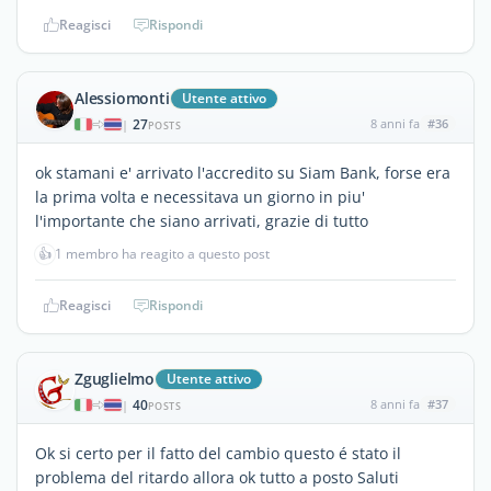
Reagisci
Rispondi
Alessiomonti
Utente attivo
27
8 anni fa
#36
|
POSTS
ok stamani e' arrivato l'accredito su Siam Bank, forse era
la prima volta e necessitava un giorno in piu'
l'importante che siano arrivati, grazie di tutto
👍
1 membro ha reagito a questo post
Reagisci
Rispondi
Zguglielmo
Utente attivo
40
8 anni fa
#37
|
POSTS
Ok si certo per il fatto del cambio questo é stato il
problema del ritardo allora ok tutto a posto Saluti