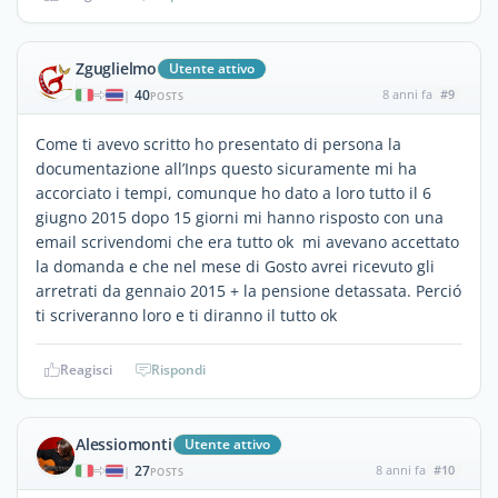
Zguglielmo
Utente attivo
40
8 anni fa
#9
|
POSTS
Come ti avevo scritto ho presentato di persona la
documentazione all’Inps questo sicuramente mi ha
accorciato i tempi, comunque ho dato a loro tutto il 6
giugno 2015 dopo 15 giorni mi hanno risposto con una
email scrivendomi che era tutto ok mi avevano accettato
la domanda e che nel mese di Gosto avrei ricevuto gli
arretrati da gennaio 2015 + la pensione detassata. Perció
ti scriveranno loro e ti diranno il tutto ok
Reagisci
Rispondi
Alessiomonti
Utente attivo
27
8 anni fa
#10
|
POSTS