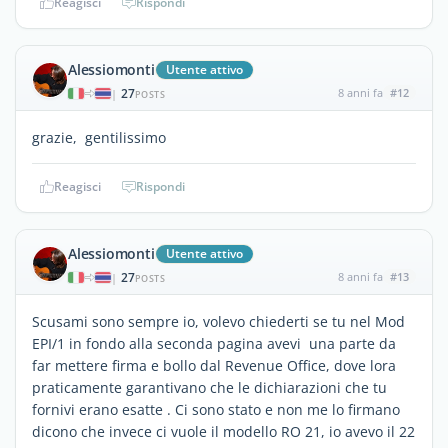
Reagisci
Rispondi
Alessiomonti
Utente attivo
27
8 anni fa
#12
|
POSTS
grazie, gentilissimo
Reagisci
Rispondi
Alessiomonti
Utente attivo
27
8 anni fa
#13
|
POSTS
Scusami sono sempre io, volevo chiederti se tu nel Mod
EPI/1 in fondo alla seconda pagina avevi una parte da
far mettere firma e bollo dal Revenue Office, dove lora
praticamente garantivano che le dichiarazioni che tu
fornivi erano esatte . Ci sono stato e non me lo firmano
dicono che invece ci vuole il modello RO 21, io avevo il 22