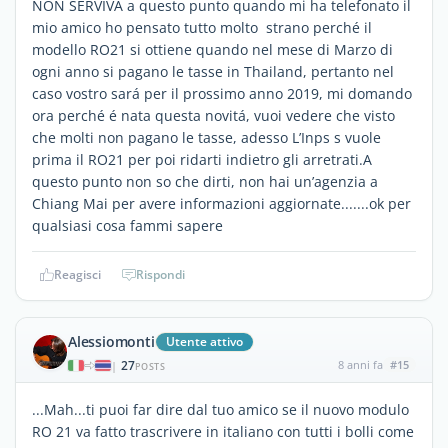
NON SERVIVA a questo punto quando mi ha telefonato il
mio amico ho pensato tutto molto strano perché il
modello RO21 si ottiene quando nel mese di Marzo di
ogni anno si pagano le tasse in Thailand, pertanto nel
caso vostro sará per il prossimo anno 2019, mi domando
ora perché é nata questa novitá, vuoi vedere che visto
che molti non pagano le tasse, adesso L’Inps s vuole
prima il RO21 per poi ridarti indietro gli arretrati.A
questo punto non so che dirti, non hai un’agenzia a
Chiang Mai per avere informazioni aggiornate.......ok per
qualsiasi cosa fammi sapere
Reagisci
Rispondi
Alessiomonti
Utente attivo
27
8 anni fa
#15
|
POSTS
...Mah...ti puoi far dire dal tuo amico se il nuovo modulo
RO 21 va fatto trascrivere in italiano con tutti i bolli come