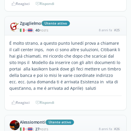
Reagisci
Rispondi
Zguglielmo
Utente attivo
40
8 anni fa
#25
|
POSTS
É molto strano, a questo punto lunedí prova a chiamare
il call center inps, non ci sono altre suluzioni, Citibank li
hai giá chiamati, mi ricordo che dopo che scaricai dal
sito Inps il Modello da inserire con gli altri documenti lo
portai alla kasikorn bank dove gli feci mettere un timbro
della banca e poi io misi le varie coordinate indirizzo
ecc. ecc. (una domanda ti é arrivata Esistenza in vita di
quest’anno, a me é arrivata ad Aprile) saluti
Reagisci
Rispondi
Alessiomonti
Utente attivo
27
8 anni fa
#26
|
POSTS