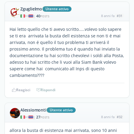
Zguglielmo
Utente attivo
40
8 anni fa
#31
|
POSTS
Hai letto quello che ti avevo scritto.....volevo solo sapere
se ti era arrivata la busta dell esistenza se non ti é mai
arrivata, non é quello il tuo problema ti arriverá il
prossimo anno. Il problema tuo é quando hai inviato la
documentazione tu hai scritto chevolevi i soldi alla Posta,
adesso tu hai scritto che li vuoi alla Siam Bank volevo
sapere come hai comunicato all Inps di questo
cambiamento????
Reagisci
Rispondi
Alessiomonti
Utente attivo
27
8 anni fa
#32
|
POSTS
allora la busta di esistenza mai arrivata, sono 10 anni