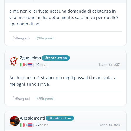
a me non e' arrivata nessuna domanda di esistenza in
vita, nessuno mi ha detto niente, sara' mica per quello?
Speriamo di no
Reagisci
Rispondi
Zguglielmo
Utente attivo
40
8 anni fa
#27
|
POSTS
Anche questo é strano, ma negli passati ti é arrivata, a
me ogni anno arriva,
Reagisci
Rispondi
Alessiomonti
Utente attivo
27
8 anni fa
#28
|
POSTS