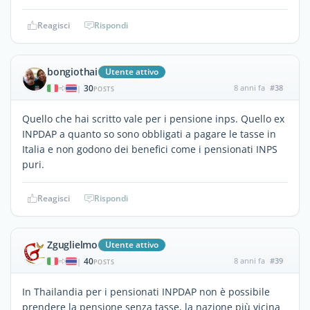
Reagisci
Rispondi
bongiothai
Utente attivo
30
8 anni fa
#38
|
POSTS
Quello che hai scritto vale per i pensione inps. Quello ex
INPDAP a quanto so sono obbligati a pagare le tasse in
Italia e non godono dei benefici come i pensionati INPS
puri.
Reagisci
Rispondi
Zguglielmo
Utente attivo
40
8 anni fa
#39
|
POSTS
In Thailandia per i pensionati INPDAP non è possibile
prendere la pensione senza tasse, la nazione più vicina