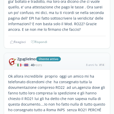
gia' bollato e tradotto, ma loro ora dicono che ci vuole
quello, e' una attestazione che pago le tasse . Ora sarei
un po' confuso, mi dici, ma tu ti ricordi se nella seconda
pagina dell' EPI hai fatto sottoscrivere la veridicita' delle
informazioni? E non basta solo il Mod. RO22? Grazie
ancora. E se non me lo firmano che faccio?
Reagisci
Rispondi
Zguglielmo
Utente attivo
40
8 anni fa
#14
|
POSTS
Ok allora incredibile proprio oggi un amico mi ha
telefonato dicendomi che ha consegnato tutta la
dovumentazione compreso RO22 ad un,agenzia dove gli
fanno tutto loro compresa la spedizione e gli hanno
chiesto il RO21 lui gli ha detto che non sapeva nulla di
questa documento....Io non ho fatto nulla di tutto questo
ho consegnato tutto a Roma INPS senza RO21 PERCHÉ