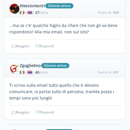
Alessiomonti
Utente attivo
27
8 anni fa
#20
|
POSTS
...ma se c'e' qualche foglio da rifare che non gli va bene
rispondono? Alla mia email, non sul sito?
Reagisci
Rispondi
Zguglielmo
Utente attivo
40
8 anni fa
#21
|
POSTS
Ti scrivo sulla email tutto quello che ti devono
comunicare, io portai tutto di persona, tramite posta i
tempi sono piú lunghi
Reagisci
Rispondi