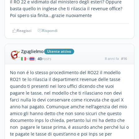
il RO 22 e vidimato dal ministero degli esteri? Oppure
basta quello in inglese che ti rilascia il revenue office?
Poi spero sia finita...grazie nuovamente
Reagisci
Rispondi
Zguglielmo
Utente attivo
40
8 anni fa
#16
|
POSTS
No non é lo stesso procedimento del RO22 il modello
RO21 te lo rilascia il departiment revenue delle tasse
quando ti presenti nei loro uffici dicendo che vuoi
pagare le tasse, nel modello che ti rilasciano non devi
farci nulla lo devi conservare come ricevuta che quel X
anno hai pagato. Comunque amche nell’agenzia del mio
amico gli hanno detto che non sono sicuri che questo
documento inps lo chieda, pertanto lui mi ha detto che
non pagare le tasse prima, é assurdo anche perché lui o
te pagate le tasse di quest’anno e poi Inps se per