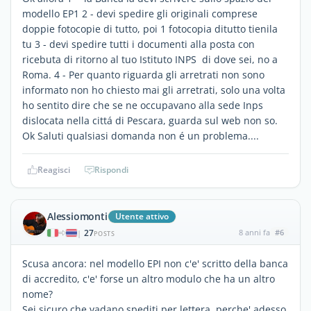
modello EP1 2 - devi spedire gli originali comprese
doppie fotocopie di tutto, poi 1 fotocopia ditutto tienila
tu 3 - devi spedire tutti i documenti alla posta con
ricebuta di ritorno al tuo Istituto INPS di dove sei, no a
Roma. 4 - Per quanto riguarda gli arretrati non sono
informato non ho chiesto mai gli arretrati, solo una volta
ho sentito dire che se ne occupavano alla sede Inps
dislocata nella cittá di Pescara, guarda sul web non so.
Ok Saluti qualsiasi domanda non é un problema....
Reagisci
Rispondi
Alessiomonti
Utente attivo
27
8 anni fa
#6
|
POSTS
Scusa ancora: nel modello EPI non c'e' scritto della banca
di accredito, c'e' forse un altro modulo che ha un altro
nome?
Sei sicuro che vadano spediti per lettera, perche' adesso