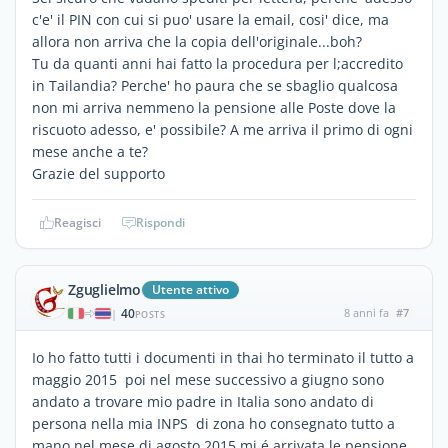
c'e' il PIN con cui si puo' usare la email, cosi' dice, ma
allora non arriva che la copia dell'originale...boh?
Tu da quanti anni hai fatto la procedura per l;accredito
in Tailandia? Perche' ho paura che se sbaglio qualcosa
non mi arriva nemmeno la pensione alle Poste dove la
riscuoto adesso, e' possibile? A me arriva il primo di ogni
mese anche a te?
Grazie del supporto
Reagisci
Rispondi
Zguglielmo
Utente attivo
40
8 anni fa
#7
|
POSTS
Io ho fatto tutti i documenti in thai ho terminato il tutto a
maggio 2015 poi nel mese successivo a giugno sono
andato a trovare mio padre in Italia sono andato di
persona nella mia INPS di zona ho consegnato tutto a
mano nel mese di agosto 2015 mi é arrivata le pensione