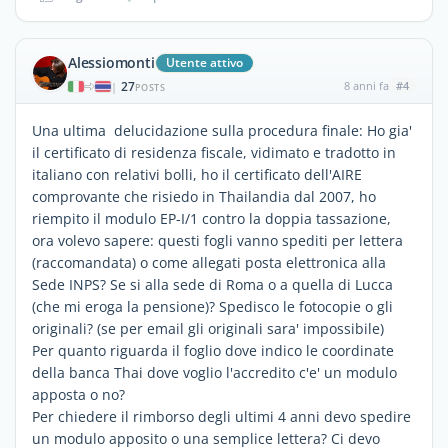
Alessiomonti
Utente attivo
27
8 anni fa
#4
|
POSTS
Una ultima delucidazione sulla procedura finale: Ho gia'
il certificato di residenza fiscale, vidimato e tradotto in
italiano con relativi bolli, ho il certificato dell'AIRE
comprovante che risiedo in Thailandia dal 2007, ho
riempito il modulo EP-I/1 contro la doppia tassazione,
ora volevo sapere: questi fogli vanno spediti per lettera
(raccomandata) o come allegati posta elettronica alla
Sede INPS? Se si alla sede di Roma o a quella di Lucca
(che mi eroga la pensione)? Spedisco le fotocopie o gli
originali? (se per email gli originali sara' impossibile)
Per quanto riguarda il foglio dove indico le coordinate
della banca Thai dove voglio l'accredito c'e' un modulo
apposta o no?
Per chiedere il rimborso degli ultimi 4 anni devo spedire
un modulo apposito o una semplice lettera? Ci devo