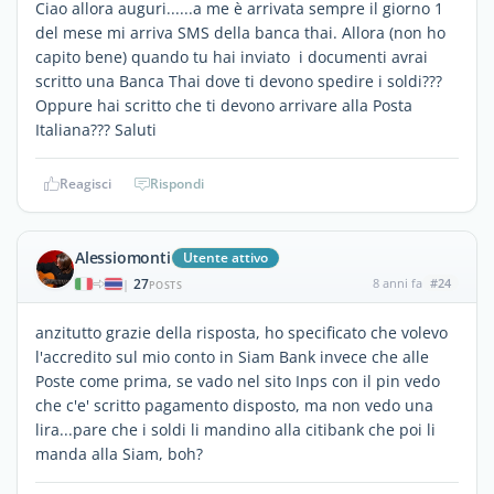
Ciao allora auguri......a me è arrivata sempre il giorno 1
del mese mi arriva SMS della banca thai. Allora (non ho
capito bene) quando tu hai inviato i documenti avrai
scritto una Banca Thai dove ti devono spedire i soldi???
Oppure hai scritto che ti devono arrivare alla Posta
Italiana??? Saluti
Reagisci
Rispondi
Alessiomonti
Utente attivo
27
8 anni fa
#24
|
POSTS
anzitutto grazie della risposta, ho specificato che volevo
l'accredito sul mio conto in Siam Bank invece che alle
Poste come prima, se vado nel sito Inps con il pin vedo
che c'e' scritto pagamento disposto, ma non vedo una
lira...pare che i soldi li mandino alla citibank che poi li
manda alla Siam, boh?