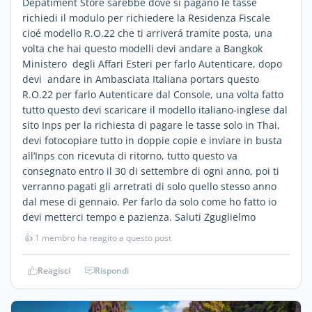
Depatiment Store sarebbe dove si pagano le tasse
richiedi il modulo per richiedere la Residenza Fiscale
cioé modello R.O.22 che ti arriverá tramite posta, una
volta che hai questo modelli devi andare a Bangkok
Ministero degli Affari Esteri per farlo Autenticare, dopo
devi andare in Ambasciata Italiana portars questo
R.O.22 per farlo Autenticare dal Console, una volta fatto
tutto questo devi scaricare il modello italiano-inglese dal
sito Inps per la richiesta di pagare le tasse solo in Thai,
devi fotocopiare tutto in doppie copie e inviare in busta
all’Inps con ricevuta di ritorno, tutto questo va
consegnato entro il 30 di settembre di ogni anno, poi ti
verranno pagati gli arretrati di solo quello stesso anno
dal mese di gennaio. Per farlo da solo come ho fatto io
devi metterci tempo e pazienza. Saluti Zguglielmo
👍
1 membro ha reagito a questo post
Reagisci
Rispondi