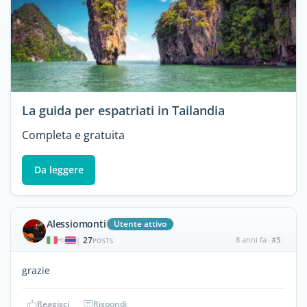
La guida per espatriati in Tailandia
Completa e gratuita
Da leggere
Alessiomonti
Utente attivo
27
8 anni fa
#3
|
POSTS
grazie
Reagisci
Rispondi