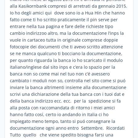
alla Kasikornbank compresi di arretrati da gennaio 2015.
Io ho degli amici qui dove sono io a Hua Hin che hanno
fatto come ti ho scritto praticamente il pin serve per
entrare nella tua pagina e fare delle richieste tipo
cambio indirizzoo altro, ma la documentazione l’inps la
vuole in cartaceo tutta in originale comprese doppie
fotocopie dei documenti che ti avevo scritto attenzione
se ne manca qualcuno ti bocciano la documentazione,
per quanto riguarda la banca io ho scaricato il modulo
italiano/inglese dal sito inps e c’era lo spazio per la
banca non so come mai nel tuo non c’é avessero
cambiato i moduli non so, controlla nel sito come si puó
inviare la banca altrimenti insieme alla documentazione
scrivi una dichiarazione della tua banca con i tuoi dat e
della banca indirizzo ecc. ecc. per la spedizione si fa
alla posta con raccomandata di ritorno i miei amici
hanno fatto cosí, certo io andando in Italia ci ho
impiegato meno tempo, tanto si puó consegnare la
documentazione ogni anno entro Settembre. Ricordati
Tutto quello che viene spedito bisogna farsi una