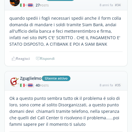
27
8 anni fa
#34
|
POSTS
quando spedii i fogli necessari spedii anche il form colla
domanda di mandare i soldi tramite Siam Bank, andai
all'ufficio della banca e feci metterentimbro e firma,
infatti nel sito INPS C'E' SCRITTO . CHE IL PAGAMENTO E'
STATO DISPOSTO, A CITIBANK E POI A SIAM BANK
Reagisci
Rispondi
Zguglielmo
Utente attivo
40
8 anni fa
#35
|
POSTS
Ok a questo punto sembra tutto ok il problema é solo di
loro, sono come al solito Disorganizzati, a questo punto
domani devi chiamarli tramite telefono, nella speranza
che quelli del Call Center ti risolvono il problema......poi
fammi sapere per il momento ti saluto