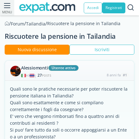
Accedi
Registrati
MENU
/
/
/
Riscuotere la pensione in Tailandia
Forum
Tailandia
Riscuotere la pensione in Tailandia
Nuova discussione
Iscriviti
Alessiomonti
Utente attivo
27
8 anni fa
#1
|
POSTS
Quali sono le pratiche necessarie per poter riscuotere la
pensione italiana in Taliandia?
Quali sono esattamente e come si compilano
correttamente i fogli da cosegnare?
E' vero che vengono rimborsati fino a quattro anni di
contributi ai residenti ?
Si puo' fare tutto da soli o occorre appoggiarsi a un Ente
o a un professionista?