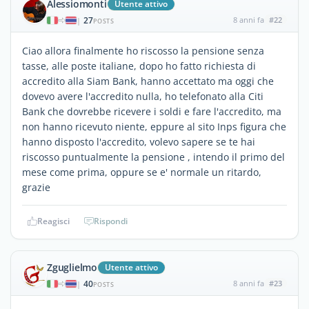
Alessiomonti
Utente attivo
27
8 anni fa
#22
|
POSTS
Ciao allora finalmente ho riscosso la pensione senza
tasse, alle poste italiane, dopo ho fatto richiesta di
accredito alla Siam Bank, hanno accettato ma oggi che
dovevo avere l'accredito nulla, ho telefonato alla Citi
Bank che dovrebbe ricevere i soldi e fare l'accredito, ma
non hanno ricevuto niente, eppure al sito Inps figura che
hanno disposto l'accredito, volevo sapere se te hai
riscosso puntualmente la pensione , intendo il primo del
mese come prima, oppure se e' normale un ritardo,
grazie
Reagisci
Rispondi
Zguglielmo
Utente attivo
40
8 anni fa
#23
|
POSTS