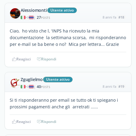
Alessiomonti
Utente attivo
27
8 anni fa
#18
|
POSTS
Ciao, ho visto che l, 'INPS ha ricevuto la mia
documentazione la settimana scorsa, mi risponderanno
per e-mail se ba bene o no? Mica per lettera... Grazie
Reagisci
Rispondi
Zguglielmo
Utente attivo
40
8 anni fa
#19
|
POSTS
Si ti risponderanno per email se tutto ok ti spiegano i
prossimi pagamenti anche gli arretrati ......
Reagisci
Rispondi