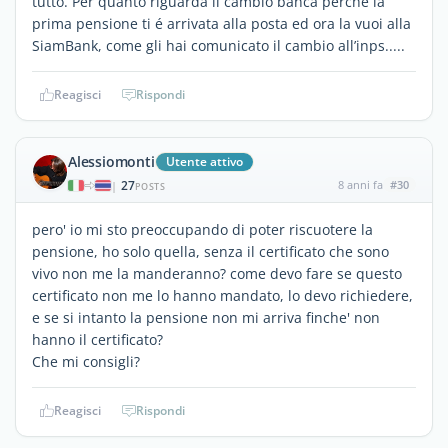
tutto. Per quanto riguarda il cambio banca perché la
prima pensione ti é arrivata alla posta ed ora la vuoi alla
SiamBank, come gli hai comunicato il cambio all’inps.....
Reagisci
Rispondi
Alessiomonti
Utente attivo
27
8 anni fa
#30
|
POSTS
pero' io mi sto preoccupando di poter riscuotere la
pensione, ho solo quella, senza il certificato che sono
vivo non me la manderanno? come devo fare se questo
certificato non me lo hanno mandato, lo devo richiedere,
e se si intanto la pensione non mi arriva finche' non
hanno il certificato?
Che mi consigli?
Reagisci
Rispondi