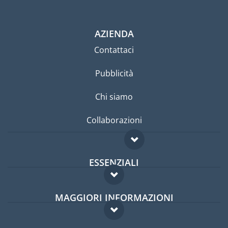
AZIENDA
Contattaci
Pubblicità
Chi siamo
Collaborazioni
ESSENZIALI
Forum per expat
MAGGIORI INFORMAZIONI
Guida per expat
Domande frequenti
Lavori all'estero