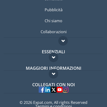
Pubblicità
Chi siamo
Collaborazioni
ESSENZIALI
Forum per expat
MAGGIORI INFORMAZIONI
Guida per expat
Domande frequenti
Lavori all'estero
COLLEGATI CON NOI
Esperti
© 2026 Expat.com, All rights Reserved
Termini e condizioni