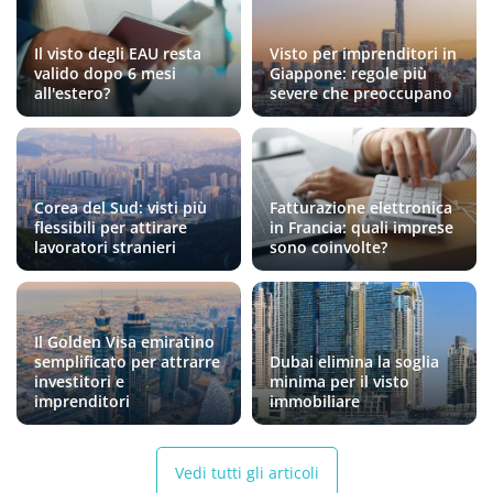
Il visto degli EAU resta
Visto per imprenditori in
valido dopo 6 mesi
Giappone: regole più
all'estero?
severe che preoccupano
Corea del Sud: visti più
Fatturazione elettronica
flessibili per attirare
in Francia: quali imprese
lavoratori stranieri
sono coinvolte?
Il Golden Visa emiratino
semplificato per attrarre
Dubai elimina la soglia
investitori e
minima per il visto
imprenditori
immobiliare
Vedi tutti gli articoli