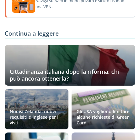
Naviga sul web in modo privato e sicuro usando
una VPN.
Continua a leggere
Cittadinanza italiana dopo la riforma: chi
può ancora ottenerla?
Nuova Zelanda: nuovi
Gli USA vogliono limitare
requisiti d'inglese per i
alcune richieste di Green
visti
Card