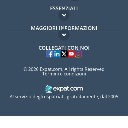
ESSENZIALI
Forum per expat
MAGGIORI INFORMAZIONI
Guida per expat
Domande frequenti
Lavori all'estero
COLLEGATI CON NOI
Esperti
© 2026 Expat.com, All rights Reserved
Termini e condizioni
Al servizio degli espatriati, gratuitamente, dal 2005