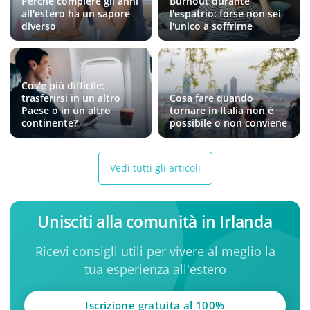
Perché compiere gli anni
Burnout durante
all'estero ha un sapore
l'espatrio: forse non sei
diverso
l'unico a soffrirne
Cos'è più difficile:
trasferirsi in un altro
Cosa fare quando
Paese o in un altro
tornare in Italia non è
continente?
possibile o non conviene
Vedi tutti gli articoli
Unisciti alla comunità in Irlanda
Ricevi consigli utili per vivere al meglio la
tua esperienza all'estero
Iscrizione gratuita al 100%