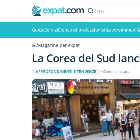
Cerca
Guide
Servizi
Elenco di professionisti
Lavoro
Immobili
/
Magazine per expat
La Corea del Sud lanci
APPROFONDIMENTI E TENDENZE
3 min di lettura