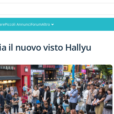
are
Piccoli Annunci
Forum
Altro
Eventi
a il nuovo visto Hallyu
Utenti
Foto