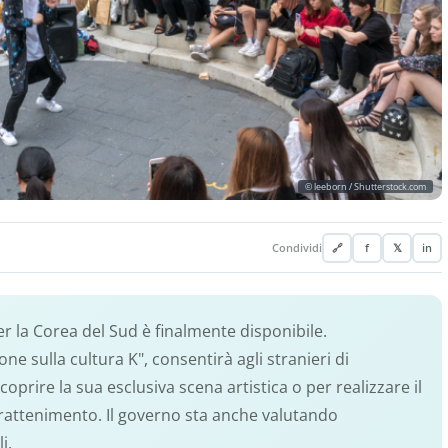
© leeborn / Shutterstock.com
Condividi
🔗
f
𝕏
in
per la Corea del Sud è finalmente disponibile.
e sulla cultura K", consentirà agli stranieri di
oprire la sua esclusiva scena artistica o per realizzare il
intrattenimento. Il governo sta anche valutando
i.