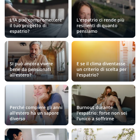
L'IA può compromettere
L'espatrio ci rende più
il tuo progetto di
resilienti di quanto
espatrio?
pensiamo
Si può ancora vivere
E se il clima diventasse
bene da pensionati
un criterio di scelta per
all'estero?
l'espatrio?
Perché compiere gli anni
Burnout durante
all'estero ha un sapore
l'espatrio: forse non sei
diverso
l'unico a soffrirne