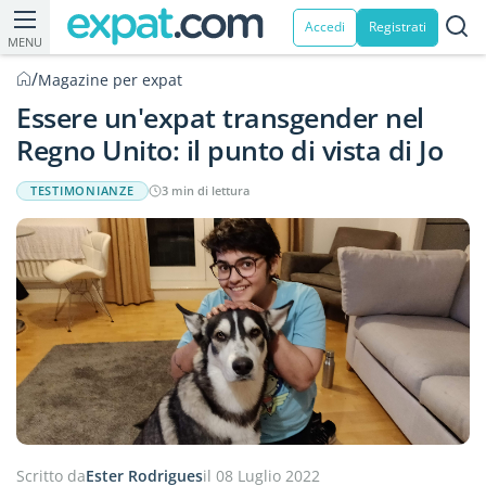
Accedi
Registrati
MENU
/
Magazine per expat
Essere un'expat transgender nel
Regno Unito: il punto di vista di Jo
TESTIMONIANZE
3 min di lettura
Scritto da
Ester Rodrigues
il 08 Luglio 2022