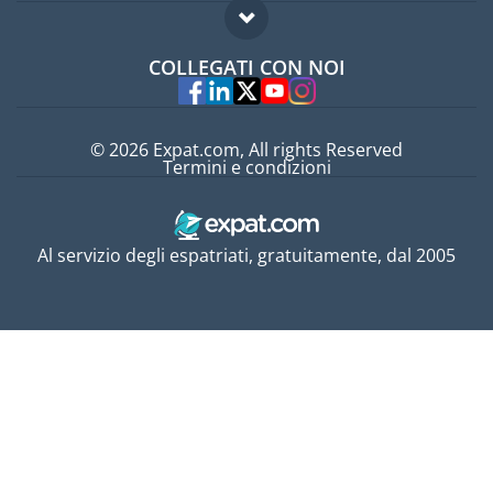
Guida per expat
Domande frequenti
Lavori all'estero
COLLEGATI CON NOI
Esperti
© 2026 Expat.com, All rights Reserved
Termini e condizioni
Al servizio degli espatriati, gratuitamente, dal 2005