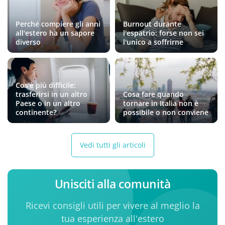
Perché compiere gli anni
Burnout durante
all'estero ha un sapore
l'espatrio: forse non sei
diverso
l'unico a soffrirne
Cos'è più difficile:
trasferirsi in un altro
Cosa fare quando
Paese o in un altro
tornare in Italia non è
continente?
possibile o non conviene
Vedi tutti gli articoli
Unisciti alla comunità
Ricevi consigli utili per vivere al meglio la
tua esperienza all'estero