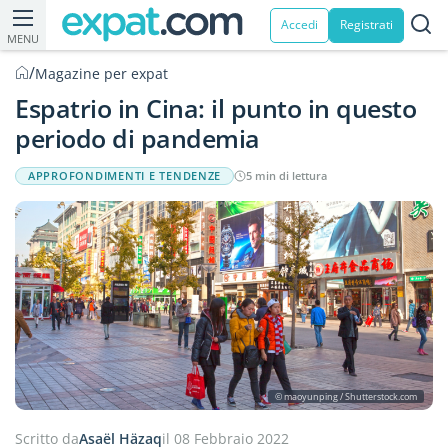
Accedi
Registrati
MENU
/
Magazine per expat
Espatrio in Cina: il punto in questo
periodo di pandemia
APPROFONDIMENTI E TENDENZE
5 min di lettura
© maoyunping / Shutterstock.com
Scritto da
Asaël Häzaq
il 08 Febbraio 2022