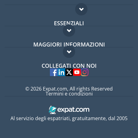
ESSENZIALI
Forum per expat
MAGGIORI INFORMAZIONI
Guida per expat
Domande frequenti
Lavori all'estero
COLLEGATI CON NOI
Esperti
© 2026 Expat.com, All rights Reserved
Termini e condizioni
Al servizio degli espatriati, gratuitamente, dal 2005