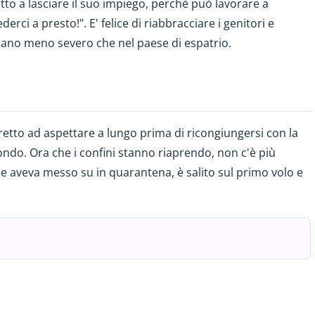
tto a lasciare il suo impiego, perchè può lavorare a
derci a presto!". E' felice di riabbracciare i genitori e
siano meno severo che nel paese di espatrio.
tretto ad aspettare a lungo prima di ricongiungersi con la
ondo. Ora che i confini stanno riaprendo, non c'è più
he aveva messo su in quarantena, è salito sul primo volo e