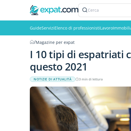
Cerca
Guide
Servizi
Elenco di professionisti
Lavoro
Immobili
/
Magazine per expat
I 10 tipi di espatriati
questo 2021
NOTIZIE DI ATTUALITÀ
3 min di lettura