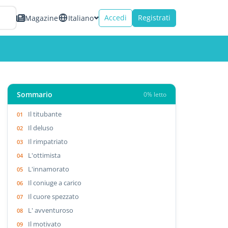
Accedi
Registrati
Magazine
Italiano
Sommario
0% letto
Il titubante
Il deluso
Il rimpatriato
L'ottimista
L'innamorato
Il coniuge a carico
Il cuore spezzato
L' avventuroso
Il motivato