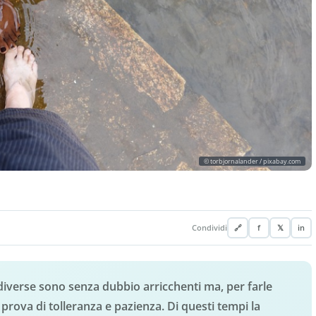
© torbjornalander / pixabay.com
Condividi
🔗
f
𝕏
in
diverse sono senza dubbio arricchenti ma, per farle
rova di tolleranza e pazienza. Di questi tempi la