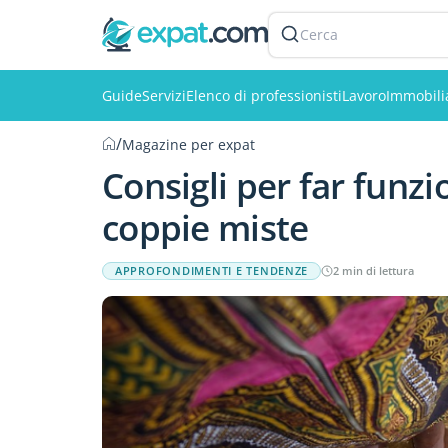
Cerca
Guide
Servizi
Elenco di professionisti
Lavoro
Immobili
/
Magazine per expat
Consigli per far funz
coppie miste
APPROFONDIMENTI E TENDENZE
2 min di lettura