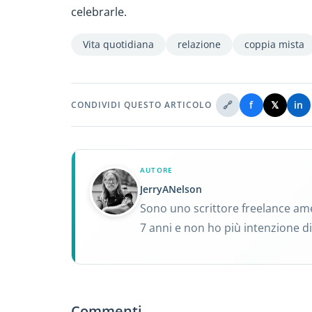
celebrarle.
Vita quotidiana
relazione
coppia mista
🔗
f
𝕏
in
CONDIVIDI QUESTO ARTICOLO
AUTORE
JerryANelson
Sono uno scrittore freelance ame
7 anni e non ho più intenzione di 
Commenti